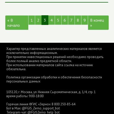
« В
1
2
3
4
5
6
7
8
9
В конец
начало
»
Характер представленных аналитических материалов является
исключительно информационным.
При принятии инвестиционных решений необходимо проводить
более полный анализ предметной области.
При использовании материалов сайта ссылка на источник
обязательна.
Политика организации обработки и обеспечения безопасности
персональных данных
105120, г. Москва, ул. Нижняя Сыромятническая, д. 1/4, стр. 1
время работы: 9:00-18:00
Горячая линия ФГИС «Зерно»:
8 800 250-85-64
Бот в Max:
@FGIS_Zerno_support_bot
Telegram-чат:
@FGISZerno_help_bot