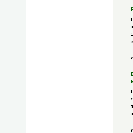
П
п
1
3
И
П
с
п
п
И