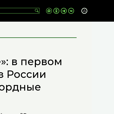
»: в первом
з России
кордные