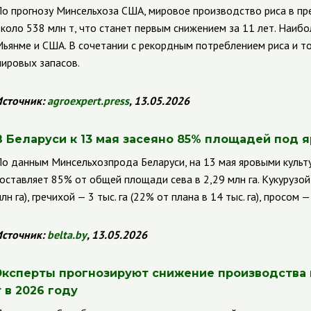
о прогнозу Минсельхоза США, мировое производство риса в п
коло 538 млн т, что станет первым снижением за 11 лет. Наиб
ьянме и США. В сочетании с рекордным потреблением риса и т
ировых запасов.
сточник:
agroexpert
.
press
, 13.05.2026
В Беларуси к 13 мая засеяно 85% площадей под 
о данным Минсельхозпрода Беларуси, на 13 мая яровыми культур
оставляет 85% от общей площади сева в 2,29 млн га. Кукурузой 
лн га), гречихой — 3 тыс. га (22% от плана в 14 тыс. га), просом — 
сточник:
belta
.
by
, 13.05.2026
Эксперты прогнозируют снижение производства 
т в 2026 году