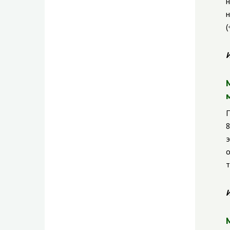
н
н
(
И
П
8
э
о
т
И