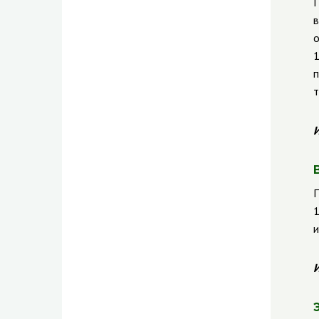
П
в
о
1
п
т
И
П
1
и
И