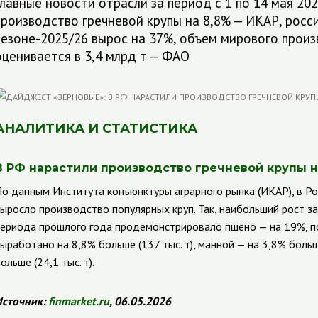
Главные новости отрасли за период с 1 по 14 мая 20
производство гречневой крупы на 8,8% — ИКАР, росси
сезоне-2025/26 вырос на 37%, объем мирового произ
оценивается в 3,4 млрд т — ФАО
АНАЛИТИКА И СТАТИСТИКА
В РФ нарастили производство гречневой крупы н
о данным Института конъюнктуры аграрного рынка (ИКАР), в Ро
ыросло производство популярных круп. Так, наибольший рост за
ериода прошлого года продемонстрировало пшено — на 19%, поч
ыработано на 8,8% больше (137 тыс. т), манной — на 3,8% больше
ольше (24,1 тыс. т).
сточник:
finmarket
.
ru
, 06.05.2026