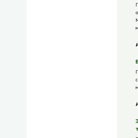
П
о
М
м
И
П
с
м
И