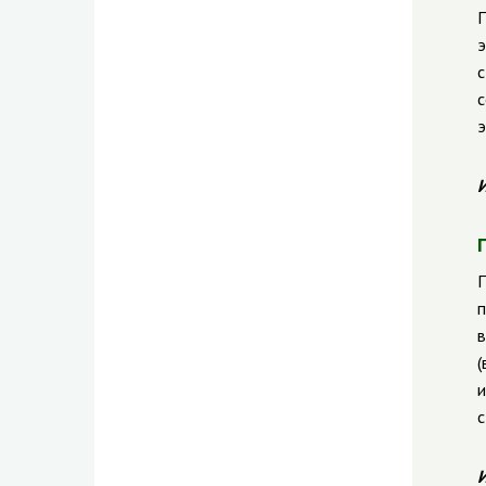
П
э
с
с
э
И
П
п
в
(
и
с
И