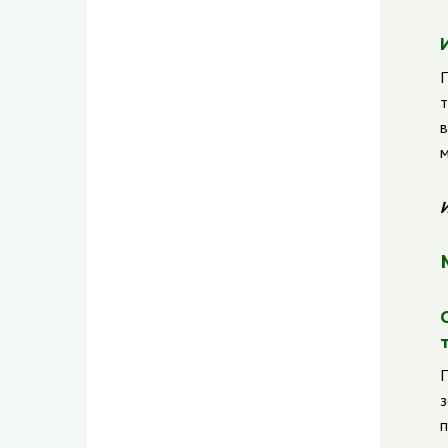
П
т
в
м
И
П
з
п