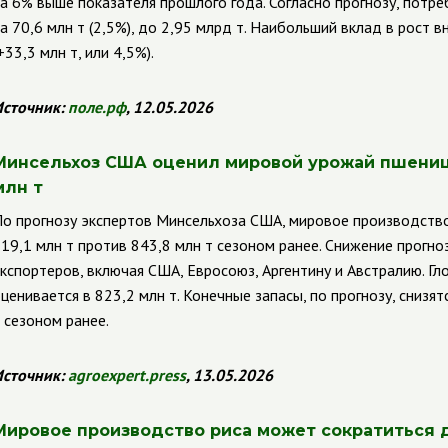
а 6% выше показателя прошлого года. Согласно прогнозу, потре
а 70,6 млн т (2,5%), до 2,95 млрд т. Наибольший вклад в рост 
+33,3 млн т, или 4,5%).
сточник:
поле.рф
, 12.05.2026
Минсельхоз США оценил мировой урожай пшеницы
млн т
о прогнозу экспертов Минсельхоза США, мировое производств
19,1 млн т против 843,8 млн т сезоном ранее. Снижение прогно
кспортеров, включая США, Евросоюз, Аргентину и Австралию. Г
ценивается в 823,2 млн т. Конечные запасы, по прогнозу, снизя
 сезоном ранее.
сточник:
agroexpert
.
press
,
13.05.2026
Мировое производство риса может сократиться до