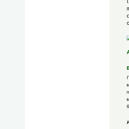
П
в
п
в
б
И