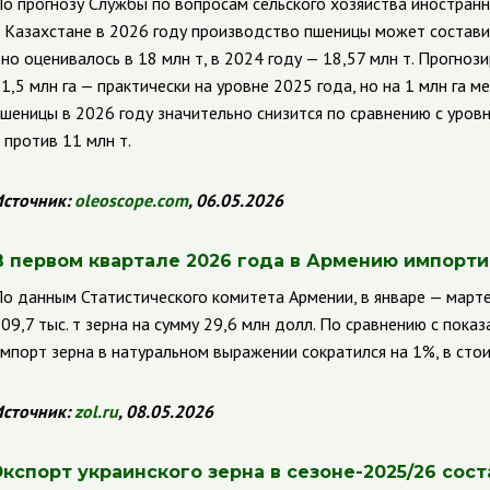
о прогнозу Службы по вопросам сельского хозяйства иностран
 Казахстане в 2026 году производство пшеницы может составить
но оценивалось в 18 млн т, в 2024 году — 18,57 млн т. Прогно
1,5 млн га — практически на уровне 2025 года, но на 1 млн га м
шеницы в 2026 году значительно снизится по сравнению с уров
 против 11 млн т.
сточник:
oleoscope
.
com
, 06.05.2026
В первом квартале 2026 года в Армению импортир
о данным Статистического комитета Армении, в январе — март
09,7 тыс. т зерна на сумму 29,6 млн долл. По сравнению с пока
мпорт зерна в натуральном выражении сократился на 1%, в сто
сточник:
zol
.
ru
, 08.05.2026
Экспорт украинского зерна в сезоне-2025/26 сост