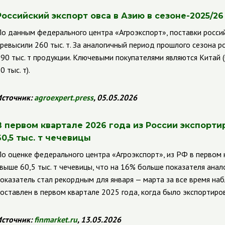
Российский экспорт овса в Азию в сезоне-2025/26
о данным федерального центра «Агроэкспорт», поставки россий
ревысили 260 тыс. т. За аналогичный период прошлого сезона р
90 тыс. т продукции. Ключевыми покупателями являются Китай (
0 тыс. т).
сточник:
agroexpert
.
press
, 05.05.2026
В первом квартале 2026 года из России экспорт
60,5 тыс. т чечевицы
о оценке федерального центра «Агроэкспорт», из РФ в первом 
выше 60,5 тыс. т чечевицы, что на 16% больше показателя анал
оказатель стал рекордным для января — марта за все время н
оставлен в первом квартале 2025 года, когда было экспортиров
сточник:
finmarket
.
ru
, 13.05.2026