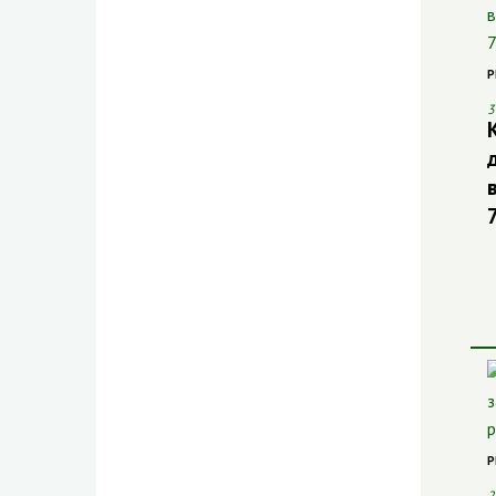
Р
3
Р
2