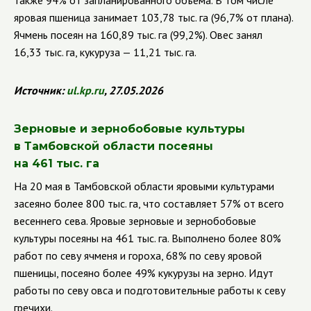
также 94% от запланированного объема. В том числе
яровая пшеница занимает 103,78 тыс. га (96,7% от плана).
Ячмень посеян на 160,89 тыс. га (99,2%). Овес занял
16,33 тыс. га, кукуруза — 11,21 тыс. га.
Источник:
ul
.
kp
.
ru
, 27.05.2026
Зерновые и зернобобовые культуры
в Тамбовской области посеяны
на 461 тыс. га
На 20 мая в Тамбовской области яровыми культурами
засеяно более 800 тыс. га, что составляет 57% от всего
весеннего сева. Яровые зерновые и зернобобовые
культуры посеяны на 461 тыс. га. Выполнено более 80%
работ по севу ячменя и гороха, 68% по севу яровой
пшеницы, посеяно более 49% кукурузы на зерно. Идут
работы по севу овса и подготовительные работы к севу
гречихи.