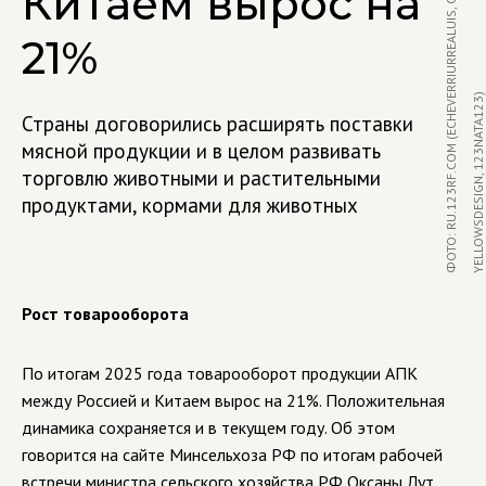
Ф
О
Т
О
:
R
U
.
1
2
3
R
F
.
C
O
M
(
E
C
H
E
V
R
R
I
U
R
R
E
A
L
U
I
S,
O
L
E
G
D
U
D
K
O,
Y
E
L
L
O
W
S
D
E
S
I
G
N,
1
2
3
N
A
T
A
1
2
3
Китаем вырос на
21%
E
)
Страны договорились расширять поставки
мясной продукции и в целом развивать
торговлю животными и растительными
продуктами, кормами для животных
Рост товарооборота
По итогам 2025 года товарооборот продукции АПК
между Россией и Китаем вырос на 21%. Положительная
динамика сохраняется и в текущем году. Об этом
говорится на сайте Минсельхоза РФ по итогам рабочей
встречи министра сельского хозяйства РФ Оксаны Лут