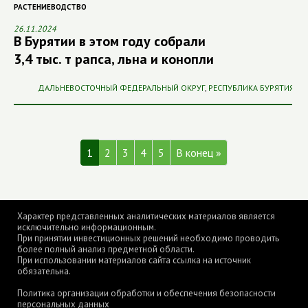
РАСТЕНИЕВОДСТВО
26.11.2024
В Бурятии в этом году собрали
3,4 тыс. т рапса, льна и конопли
ДАЛЬНЕВОСТОЧНЫЙ ФЕДЕРАЛЬНЫЙ ОКРУГ
,
РЕСПУБЛИКА БУРЯТИЯ
1
2
3
4
5
В конец »
Характер представленных аналитических материалов является
исключительно информационным.
При принятии инвестиционных решений необходимо проводить
более полный анализ предметной области.
При использовании материалов сайта ссылка на источник
обязательна.
Политика организации обработки и обеспечения безопасности
персональных данных