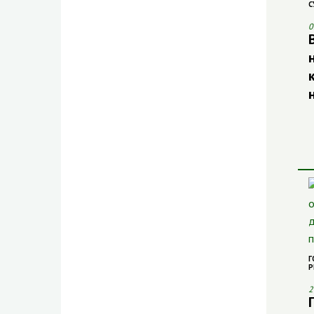
С
0
Г
Р
2