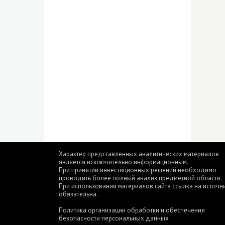
Характер представленных аналитических материалов
является исключительно информационным.
При принятии инвестиционных решений необходимо
проводить более полный анализ предметной области.
При использовании материалов сайта ссылка на источн
обязательна.
Политика организации обработки и обеспечения
безопасности персональных данных