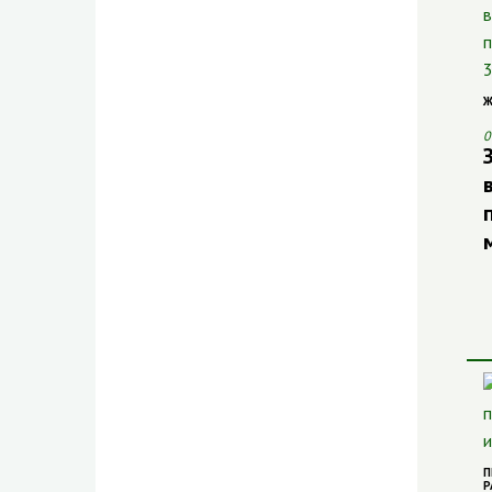
Ж
0
П
Р