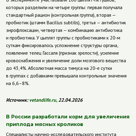
которых разделили на четыре группы: первая получала
стандартный рацион (контрольная группа), вторая —
пробиотик (штамм Bacillus subtilis), третья — антибиотик
энрофлоксацин, четвертая — комбинацию антибиотика
и пробиотика. У цыплят группы с пробиотиками к 20-м
суткам фиксировалось усложнение структуры органа,
появление телец Гассаля (признак зрелости), усиление
кровоснабжения и увеличение доли мозгового вещества
до 43,4%. Абсолютная масса тимуса на 20-е сутки
в группах с добавками превышала контрольные значения
на 6,6–8%.
Источник:
vetandlife
.
ru
,
22.04.2026
В России разработали корм для увеличения
приплода мясных кроликов
Специалисты научно-исследовательского института