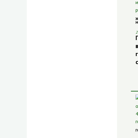
Ж
М
2
Г