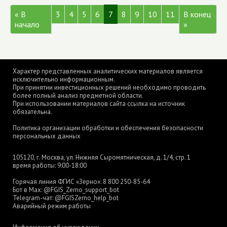
« В
3
4
5
6
7
8
9
10
11
В конец
начало
»
Характер представленных аналитических материалов является
исключительно информационным.
При принятии инвестиционных решений необходимо проводить
более полный анализ предметной области.
При использовании материалов сайта ссылка на источник
обязательна.
Политика организации обработки и обеспечения безопасности
персональных данных
105120, г. Москва, ул. Нижняя Сыромятническая, д. 1/4, стр. 1
время работы: 9:00-18:00
Горячая линия ФГИС «Зерно»:
8 800 250-85-64
Бот в Max:
@FGIS_Zerno_support_bot
Telegram-чат:
@FGISZerno_help_bot
Аварийный режим работы