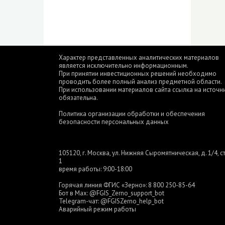
Характер представленных аналитических материалов
является исключительно информационным.
При принятии инвестиционных решений необходимо
проводить более полный анализ предметной области.
При использовании материалов сайта ссылка на источн
обязательна.
Политика организации обработки и обеспечения
безопасности персональных данных
105120, г. Москва, ул. Нижняя Сыромятническая, д. 1/4, ст
1
время работы: 9:00-18:00
Горячая линия ФГИС «Зерно»:
8 800 250-85-64
Бот в Max:
@FGIS_Zerno_support_bot
Telegram-чат:
@FGISZerno_help_bot
Аварийный режим работы