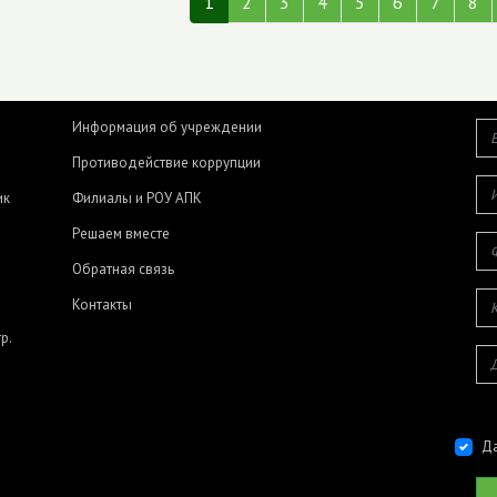
1
2
3
4
5
6
7
8
Информация об учреждении
Противодействие коррупции
ик
Филиалы и РОУ АПК
Решаем вместе
Обратная связь
Контакты
р.
Да