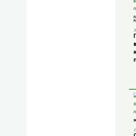
П
Р
3
Ж
1