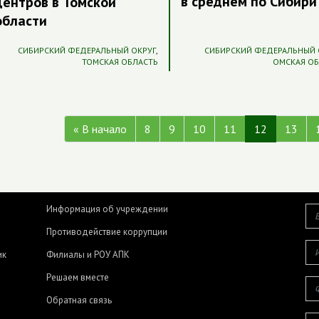
в среднем по Сибири
центров в Томской
области
СИБИРСКИЙ ФЕДЕРАЛЬНЫЙ ОКРУГ
,
СИБИРСКИЙ ФЕДЕРАЛЬНЫЙ 
ТОМСКАЯ ОБЛАСТЬ
ОМСКАЯ О
« В начало
8
9
10
11
12
13
Информация об учреждении
Противодействие коррупции
ик
Филиалы и РОУ АПК
Решаем вместе
Обратная связь