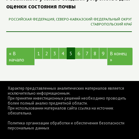
оценки состояния почвы
РОССИЙСКАЯ ФЕДЕРАЦИЯ
,
СЕВЕРО-КАВКАЗСКИЙ ФЕДЕРАЛЬНЫЙ ОКРУГ
,
СТАВРОПОЛЬСКИЙ КРАЙ
« В
1
2
3
4
5
6
7
8
9
В конец
начало
»
Характер представленных аналитических материалов является
исключительно информационным.
При принятии инвестиционных решений необходимо проводить
более полный анализ предметной области.
При использовании материалов сайта ссылка на источник
обязательна.
Политика организации обработки и обеспечения безопасности
персональных данных