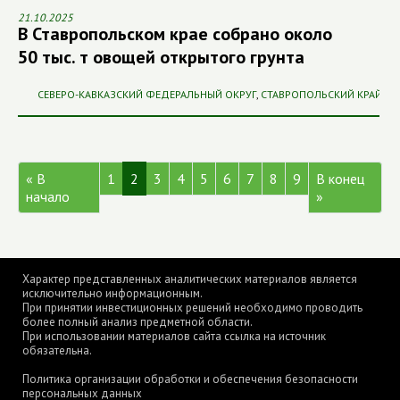
21.10.2025
В Ставропольском крае собрано около
50 тыс. т овощей открытого грунта
СЕВЕРО-КАВКАЗСКИЙ ФЕДЕРАЛЬНЫЙ ОКРУГ
,
СТАВРОПОЛЬСКИЙ КРАЙ
« В
1
2
3
4
5
6
7
8
9
В конец
начало
»
Характер представленных аналитических материалов является
исключительно информационным.
При принятии инвестиционных решений необходимо проводить
более полный анализ предметной области.
При использовании материалов сайта ссылка на источник
обязательна.
Политика организации обработки и обеспечения безопасности
персональных данных