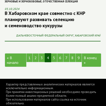
ЗЕРНОВЫЕ И ЗЕРНОБОБОВЫЕ
,
ОТЕЧЕСТВЕННАЯ СЕЛЕКЦИЯ
03.10.2024
В Хабаровском крае совместно с КНР
планируют развивать селекцию
и семеноводство кукурузы
ДАЛЬНЕВОСТОЧНЫЙ ФЕДЕРАЛЬНЫЙ ОКРУГ
,
ХАБАРОВСКИЙ КРАЙ
« В
1
2
3
4
5
6
7
8
9
В конец
начало
»
Характер представленных аналитических материалов является
исключительно информационным.
При принятии инвестиционных решений необходимо проводить
более полный анализ предметной области.
При использовании материалов сайта ссылка на источник
обязательна.