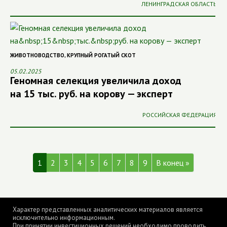
ЛЕНИНГРАДСКАЯ ОБЛАСТЬ
ЖИВОТНОВОДСТВО
,
КРУПНЫЙ РОГАТЫЙ СКОТ
05.02.2025
Геномная селекция увеличила доход
на 15 тыс. руб. на корову — эксперт
РОССИЙСКАЯ ФЕДЕРАЦИЯ
1
2
3
4
5
6
7
8
9
В конец »
Характер представленных аналитических материалов является
исключительно информационным.
При принятии инвестиционных решений необходимо проводить