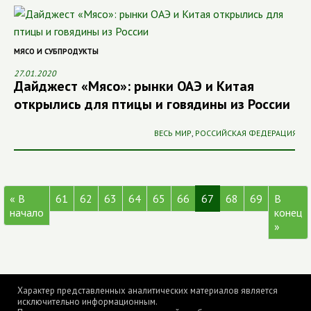
МЯСО И СУБПРОДУКТЫ
27.01.2020
Дайджест «Мясо»: рынки ОАЭ и Китая
открылись для птицы и говядины из России
ВЕСЬ МИР
,
РОССИЙСКАЯ ФЕДЕРАЦИЯ
« В
61
62
63
64
65
66
67
68
69
В
начало
конец
»
Характер представленных аналитических материалов является
исключительно информационным.