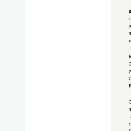
с
р
п
д
Б
С
У
О
Б
О
п
з
с