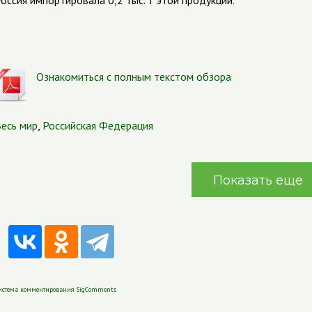
оссия импортировала 0,2 тыс. т этой продукции.
Ознакомиться с полным текстом обзора
есь мир
,
Российская Федерация
Показать еще
истема комментирования SigComments