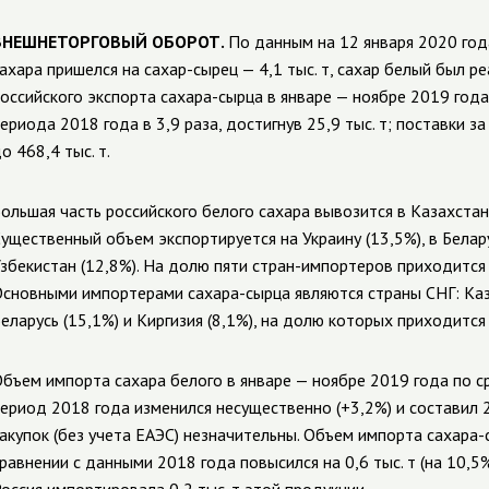
ВНЕШНЕТОРГОВЫЙ ОБОРОТ.
По данным на 12 января 2020 год
ахара пришелся на сахар-сырец — 4,1 тыс. т, сахар белый был ре
оссийского экспорта сахара-сырца в январе — ноябре 2019 год
ериода 2018 года в 3,9 раза, достигнув 25,9 тыс. т; поставки за
о 468,4 тыс. т.
ольшая часть российского белого сахара вывозится в Казахстан (
ущественный объем экспортируется на Украину (13,5%), в Белару
збекистан (12,8%). На долю пяти стран-импортеров приходится 
сновными импортерами сахара-сырца являются страны СНГ: Казах
еларусь (15,1%) и Киргизия (8,1%), на долю которых приходитс
бъем импорта сахара белого в январе — ноябре 2019 года по с
ериод 2018 года изменился несущественно (+3,2%) и составил 2
акупок (без учета ЕАЭС) незначительны. Объем импорта сахара-
равнении с данными 2018 года повысился на 0,6 тыс. т (на 10,5%)