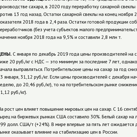
роизводстве сахара, в 2020 году переработку сахарной свекл
ротив 13 год назад. Остатки сахарной свеклы на конец ноября 2
оказателя 2018 года в 2,4 раза. Остатки готовой продукции с
ереработчиков (без учета субъектов малого предпринимательст
начения ноября 2018 года на 9,5% и составили 2,8 млн т.
ЦЕНЫ.
С января по декабрь 2019 года цены производителей на с
иже 20 руб./кг с НДС — это минимум за последние 7 лет, однак
ачала выправляться. Потребительские цены на сахар за год сни
3 января, 31,12 руб./кг. Если цены производителей с декабря н
еделю, до 20,46 руб./кг), то на потребительском рынке снижени
1,12 руб./кг).
а рост цен влияет повышение мировых цен на сахар. С 16 сентя
ырец на биржевых рынках США составило 30%. Белый сахар на 
99 долл. США/т (+24%). В мире впервые за пять лет ожидается 
ынке оказывает влияние на стабилизацию цен в России.