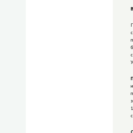
П
с
п
б
с
У
и
п
з
1
с