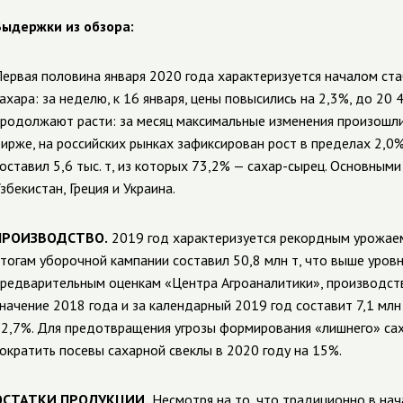
Выдержки
из обзора:
ервая половина января 2020 года характеризуется началом ст
ахара: за неделю, к 16 января, цены повысились на 2,3%, до 20 
родолжают расти: за месяц максимальные изменения произошл
ирже, на российских рынках зафиксирован рост в пределах 2,0%.
оставил 5,6 тыс. т, из которых 73,2% — сахар-сырец. Основным
збекистан, Греция и Украина.
ПРОИЗВОДСТВО.
2019 год характеризуется рекордным урожаем
тогам уборочной кампании составил 50,8 млн т, что выше уровн
редварительным оценкам «Центра Агроаналитики», производст
начение 2018 года и за календарный 2019 год составит 7,1 млн
2,7%. Для предотвращения угрозы формирования «лишнего» са
ократить посевы сахарной свеклы в 2020 году на 15%.
ОСТАТКИ ПРОДУКЦИИ.
Несмотря на то, что традиционно в нач