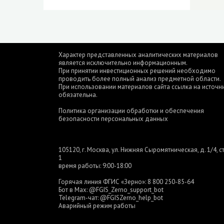
Характер представленных аналитических материалов
является исключительно информационным.
При принятии инвестиционных решений необходимо
проводить более полный анализ предметной области.
При использовании материалов сайта ссылка на источн
обязательна.
Политика организации обработки и обеспечения
безопасности персональных данных
105120, г. Москва, ул. Нижняя Сыромятническая, д. 1/4, ст
1
время работы: 9:00-18:00
Горячая линия ФГИС «Зерно»:
8 800 250-85-64
Бот в Max:
@FGIS_Zerno_support_bot
Telegram-чат:
@FGISZerno_help_bot
Аварийный режим работы