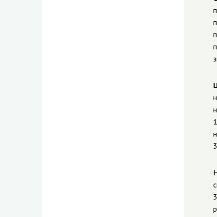
п
п
п
п
з
н
н
1
н
3
Н
с
3
р