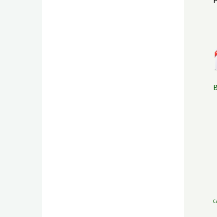
Р
В
С