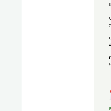
К
С
у
С
д
Р
В