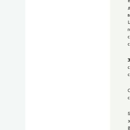
В
д
в
Ц
г
с
с
с
с
С
с
Г
э
В