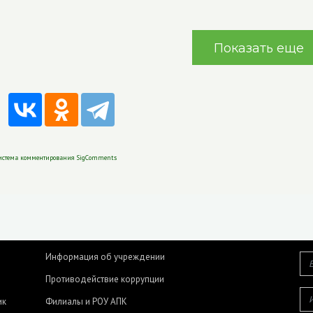
Показать еще
истема комментирования SigComments
Информация об учреждении
Противодействие коррупции
ик
Филиалы и РОУ АПК