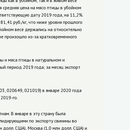
цы как в убойном, так и в живом весе
я средняя цена на мясо птицы в убойном
оответствующую дату 2019 года, на 11,2%.
 81,41 руб./кг, что ниже уровня прошлого
убойном весе держались на относительно
аре произошло из-за кратковременного
ы и мяса птицы в натуральном и
ый период 2019 года; за месяц экспорт
3, 020649, 021019) в январе 2020 года
 2019-го.
нам. В январе в эту страну была
, лидирующими по экспорту свинины во
н долл. США), Москва (1,0 млн долл. США) и