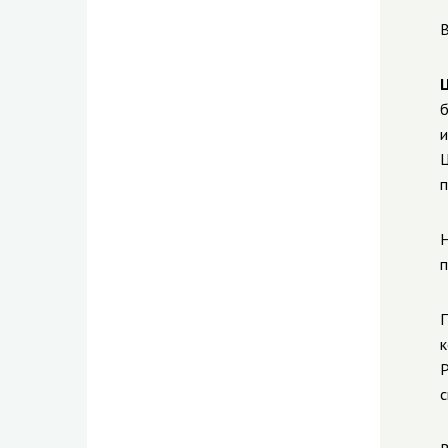
В
б
и
Ц
п
Н
п
П
к
Р
с