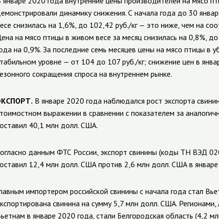
 январе 2020 года внутренние цены производителей на мясо пти
емонстрировали динамику снижения. С начала года до 30 январ
есе снизилась на 1,6%, до 102,42 руб./кг — это ниже, чем на с
ена на мясо птицы в живом весе за месяц снизилась на 0,8%, до
ода на 0,9%. За последние семь месяцев цены на мясо птицы в 
табильном уровне — от 104 до 107 руб./кг; снижение цен в янв
езонного сокращения спроса на внутреннем рынке.
ЭКСПОРТ.
В январе 2020 года наблюдался рост экспорта свинин
тоимостном выражении в сравнении с показателем за аналогичн
оставил 40,1 млн долл. США.
огласно данным ФТС России, экспорт свинины (коды ТН ВЭД 020
оставил 12,4 млн долл. США против 2,6 млн долл. США в январе
лавным импортером российской свинины с начала года стал Вьет
кспортирована свинина на сумму 5,7 млн долл. США. Регионами
ьетнам в январе 2020 года, стали Белгородская область (4,2 мл