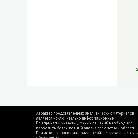
С
Характер представленных аналитических материалов
является исключительно информационным.
При принятии инвестиционных решений необходимо
проводить более полный анализ предметной области.
При использовании материалов сайта ссылка на источн
обязательна.