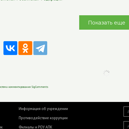
Показать еще
истема комментирования SigComments
Информация об учреждении
Противодействие коррупции
ик
Филиалы и РОУ АПК