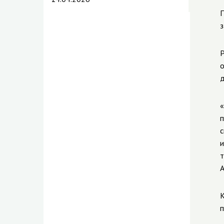
П
з
о
д
«
п
с
и
т
А
К
п