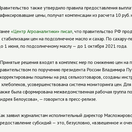
равительство также утвердило правила предоставления выплат
афиксировавшие цены, получат компенсации из расчета 10 руб. на 
Ранее
«Центр Агроаналитики» писал
, что правительство РФ про
 стабилизации цен на подсолнечное масло и сахар. По
сахару-п
о 1 июня, по подсолнечному маслу — до 1 октября 2021 года.
Принятые решения входят в комплекс мер по снижению цен на 
равительством по поручению президента России Владимира Пут
корректированы пошлины на ряд сельхозтоваров, созданы инс
 хлебопеков, усовершенствована система мониторинга цен. Для
акже была сформирована межведомственная рабочая группа п
ндрея Белоусова», — говорится в
пресс-релизе
.
ак заявил журналистам исполнительный директор Масложирово
редоставление субсидий — это, безусловно, «взвешенное и оче