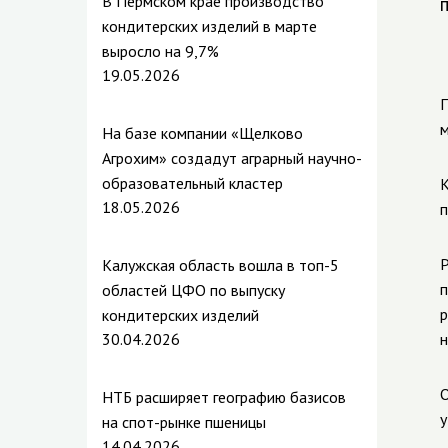
В Пермском крае производство
кондитерских изделий в марте
выросло на 9,7%
19.05.2026
П
м
На базе компании «Щелково
Агрохим» создадут аграрный научно-
образовательный кластер
18.05.2026
п
Р
Калужская область вошла в топ-5
п
областей ЦФО по выпуску
р
кондитерских изделий
30.04.2026
н
О
НТБ расширяет географию базисов
у
на спот-рынке пшеницы
14.04.2026