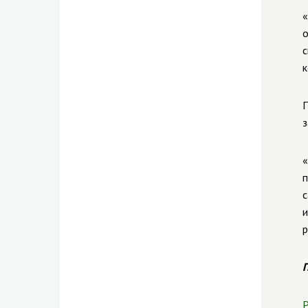
«
о
с
к
П
з
«
п
с
и
р
П
Р