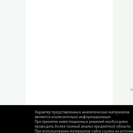
С
Характер представленных аналитических материалов
является исключительно информационным.
При принятии инвестиционных решений необходимо
проводить более полный анализ предметной области.
При использовании материалов сайта ссылка на источн