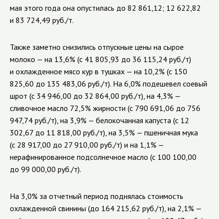
мая этого года она опустилась до 82 861,12; 12 622,82
и 83 724,49 руб./т.
Также заметно снизились отпускные цены на сырое
молоко — на 13,6% (с 41 805,93 до 36 115,24 руб./т)
и охлажденное мясо кур в тушках — на 10,2% (с 150
825,60 до 135 483,06 руб./т). На 6,0% подешевел соевый
шрот (с 34 946,00 до 32 864,00 руб./т), на 4,3% —
сливочное масло 72,5% жирности (с 790 691,06 до 756
947,74 руб./т), на 3,9% — белокочанная капуста (с 12
302,67 до 11 818,00 руб./т), на 3,5% — пшеничная мука
(с 28 917,00 до 27 910,00 руб./т) и на 1,1% —
нерафинированное подсолнечное масло (с 100 100,00
до 99 000,00 руб./т).
На 3,0% за отчетный период поднялась стоимость
охлажденной свинины (до 164 215,62 руб./т), на 2,1% —