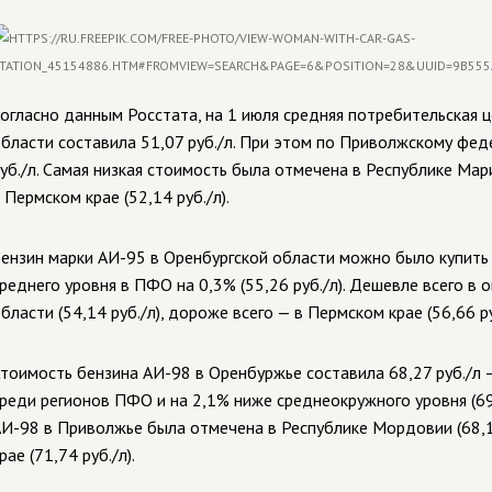
огласно данным Росстата, на 1
июля с
редняя потребительская ц
бласти составила 51,07
руб./л. При этом по Приволжскому фед
уб./л. Самая низкая стоимость была отмечена в Республике Мар
 Пермском крае (52,14
руб./л).
ензин марки АИ-95 в Оренбургской области можно было купить 
реднего уровня в ПФО на 0,3% (55,26
руб./л). Дешевле всего в 
бласти (54,14
руб./л), дороже всего
—
в Пермском крае (56,66
р
тоимость бензина АИ-98 в Оренбуржье
составила 68,27
руб./л
реди регионов ПФО и на 2,1% ниже среднеокружного уровня (6
И-98 в Приволжье была отмечена в Республике Мордовии (68,
рае (71,74
руб./л).