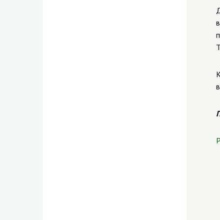
Д
в
п
Т
К
в
П
Р