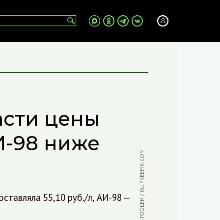
асти цены
И-98 ниже
ФОТО: PROSTOOLEH / RU.FREEPIK.COM
ставляла 55,10 руб./л, АИ-98 —