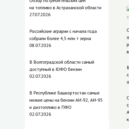
Обзор потребительских цен
на топливо в Астраханской области
27.07.2026
С
Российские аграрии с начала года
о
собрали более 4,5 млн т зерна
р
08.07.2026
в
В Волгоградской области самый
Б
доступный в ЮФО бензин
с
02.07.2026
о
В Республике Башкортостан самые
С
низкие цены на бензин АИ-92, АИ-95
с
и дизтопливо в ПФО
А
02.07.2026
к