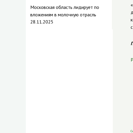
«
Московская область лидирует по
д
вложениям в молочную отрасль
к
28.11.2025
с
П
Р
С