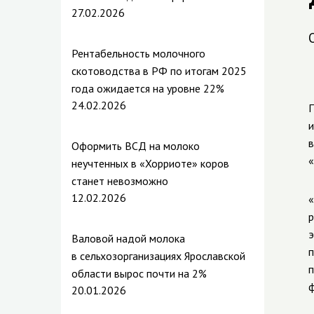
27.02.2026
Рентабельность молочного
скотоводства в РФ по итогам 2025
года ожидается на уровне 22%
24.02.2026
П
и
в
Оформить ВСД на молоко
«
неучтенных в «Хорриоте» коров
станет невозможно
12.02.2026
«
р
э
Валовой надой молока
п
в сельхозорганизациях Ярославской
п
области вырос почти на 2%
ф
20.01.2026