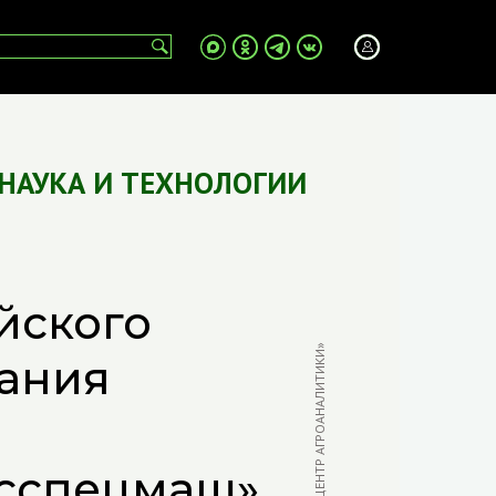
НАУКА И ТЕХНОЛОГИИ
йского
ФОТО: В. БЫЧКОВ / «ЦЕНТР АГРОАНАЛИТИКИ»
ания
осспецмаш»