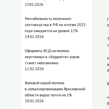
27.02.2026
Рентабельность молочного
П
скотоводства в РФ по итогам 2025
У
года ожидается на уровне 22%
24.02.2026
Т
с
Оформить ВСД на молоко
неучтенных в «Хорриоте» коров
И
станет невозможно
а
12.02.2026
А
Валовой надой молока
В
в сельхозорганизациях Ярославской
области вырос почти на 2%
«
20.01.2026
(