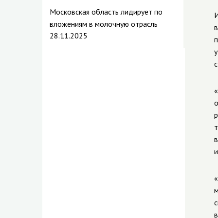
Московская область лидирует по
И
вложениям в молочную отрасль
в
28.11.2025
п
у
с
«
о
р
т
в
и
«
м
с
в