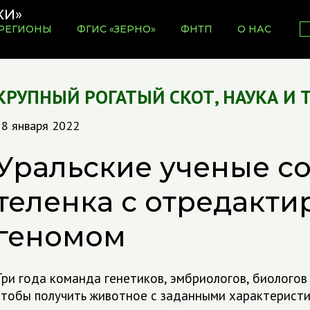
РЕГИОНЫ
ФГИС «ЗЕРНО»
ФНТП
О НАС
КРУПНЫЙ РОГАТЫЙ СКОТ
,
НАУКА И 
18 января 2022
Уральские ученые с
теленка с отредакт
геномом
Три года команда генетиков, эмбриологов, биологов
чтобы получить животное с заданными характерист