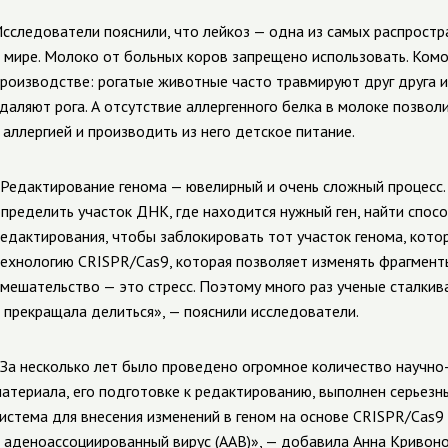
сследователи пояснили, что лейкоз — одна из самых распрост
 мире. Молоко от больных коров запрещено использовать. Ком
роизводстве: рогатые животные часто травмируют друг друга и
даляют рога. А отсутствие аллергенного белка в молоке позво
 аллергией и производить из него детское питание.
Редактирование генома — ювелирный и очень сложный процесс.
пределить участок ДНК, где находится нужный ген, найти способ
едактирования, чтобы заблокировать тот участок генома, котор
ехнологию CRISPR/Cas9, которая позволяет изменять фрагмент
мешательство — это стресс. Поэтому много раз ученые сталкива
 прекращала делиться», — пояснили исследователи.
За несколько лет было проведено огромное количество научно
атериала, его подготовке к редактированию, выполнен серьезн
истема для внесения изменений в геном на основе CRISPR/Cas9 
 аденоассоциированный вирус (ААВ)», — добавила Анна Кривоно