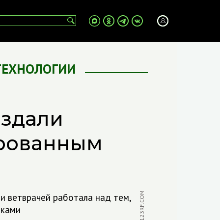
ТЕХНОЛОГИИ
оздали
ированным
ФОТО: 123RF.COM
 и ветврачей работала над тем,
иками