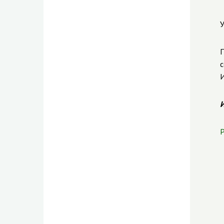
У
П
с
И
И
Р