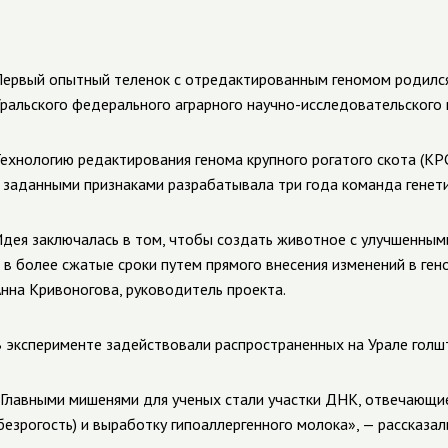
ервый опытный теленок с отредактированным геномом родился
ральского федерального аграрного научно-исследовательского
ехнологию редактирования генома крупного рогатого скота (КР
 заданными признаками разрабатывала три года команда генети
дея заключалась в том, чтобы создать животное с улучшенными
 в более сжатые сроки путем прямого внесения изменений в ген
нна Кривоногова, руководитель проекта.
 эксперименте задействовали распространенных на Урале голш
Главными мишенями для ученых стали участки ДНК, отвечающие
безрогость) и выработку гипоаллергенного молока», — рассказал