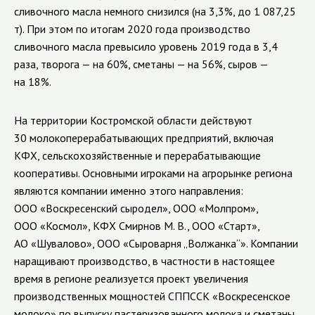
сливочного масла немного снизился (на 3,3%, до 1 087,25
т). При этом по итогам 2020 года производство
сливочного масла превысило уровень 2019 года в 3,4
раза, творога — на 60%, сметаны — на 56%, сыров —
на 18%.
На территории Костромской области действуют
30 молокоперерабатывающих предприятий, включая
КФХ, сельскохозяйственные и перерабатывающие
кооперативы. Основными игроками на агрорынке региона
являются компании именно этого направления:
ООО «Воскресенский сыродел»
,
ООО «Молпром»
,
ООО «Космол»
, КФХ Смирнов М. В.,
ООО «Старт»
,
АО «Шувалово»
,
ООО «Сыроварня „Волжанка“»
. Компании
наращивают производство, в частности в настоящее
время в регионе реализуется проект увеличения
производственных мощностей СППССК «Воскресенское
молоко» по выпуску пастеризованного молока и сметаны