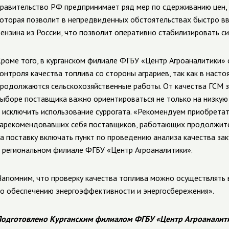
равительство РФ предпринимает ряд мер по сдерживанию цен, 
оторая позволит в непредвиденных обстоятельствах быстро вв
ензина из России, что позволит оперативно стабилизировать с
роме того, в курганском филиале ФГБУ «Центр Агроаналитики»
онтроля качества топлива со стороны аграриев, так как в насто
родолжаются сельскохозяйственные работы. От качества ГСМ з
ыборе поставщика важно ориентироваться не только на низкую
 исключить использование суррогата. «Рекомендуем приобрета
арекомендовавших себя поставщиков, работающих продолжител
а поставку включать пункт по проведению анализа качества з
 региональном филиале ФГБУ «Центр Агроаналитики».
апомним, что проверку качества топлива можно осуществлять 
о обеспечению энергоэффективности и энергосбережения».
одготовлено Курганским филиалом ФГБУ «Центр Агроаналит