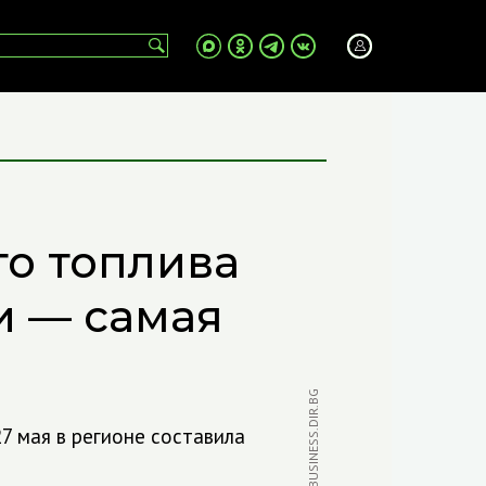
го топлива
и — самая
ФОТО: BUSINESS.DIR.BG
7 мая в регионе составила