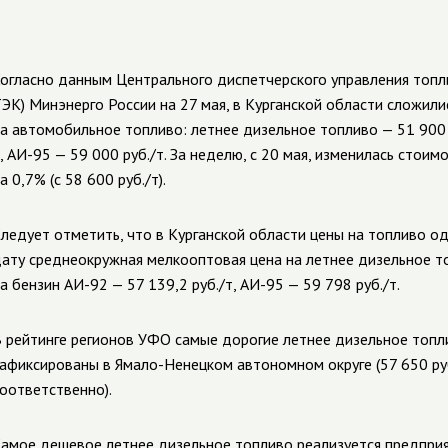
огласно данным Центрального диспетчерского управления топл
ЭК) Минэнерго России на 27 мая, в Курганской области сложи
а автомобильное топливо: летнее дизельное топливо — 51 900 р
, АИ-95 — 59 000 руб./т. За неделю, с 20 мая, изменилась стои
а 0,7% (с 58 600 руб./т).
ледует отметить, что в Курганской области цены на топливо о
ату среднеокружная мелкооптовая цена на летнее дизельное то
а бензин АИ-92 — 57 139,2 руб./т, АИ-95 — 59 798 руб./т.
 рейтинге регионов УФО самые дорогие летнее дизельное топл
афиксированы в Ямало-Ненецком автономном округе (57 650 руб./
оответственно).
амое дешевое летнее дизельное топливо реализуется предпри