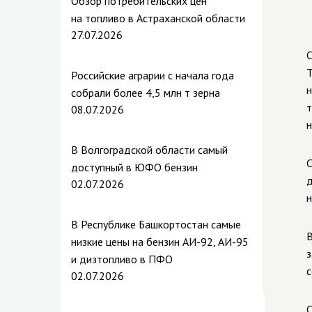
Обзор потребительских цен
на топливо в Астраханской области
27.07.2026
С
Т
Российские аграрии с начала года
н
собрали более 4,5 млн т зерна
т
08.07.2026
н
В Волгоградской области самый
С
доступный в ЮФО бензин
д
02.07.2026
н
В Республике Башкортостан самые
В
низкие цены на бензин АИ-92, АИ-95
з
и дизтопливо в ПФО
с
02.07.2026
С