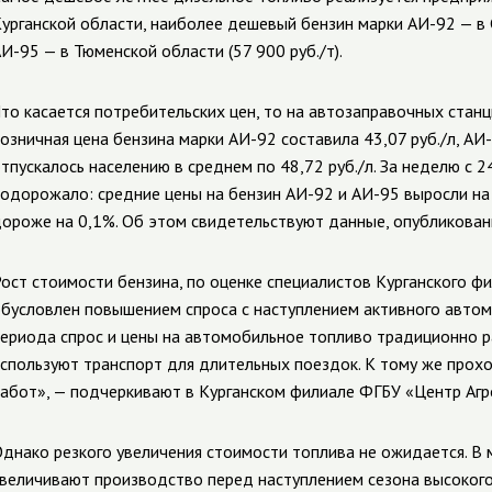
урганской области, наиболее дешевый бензин марки АИ-92 — в С
И-95 — в Тюменской области (57 900 руб./т).
то касается потребительских цен, то на автозаправочных станц
озничная цена бензина марки АИ-92 составила 43,07 руб./л, АИ-
тпускалось населению в среднем по 48,72 руб./л. За неделю с 2
одорожало: средние цены на бензин АИ-92 и АИ-95 выросли на 
ороже на 0,1%. Об этом свидетельствуют данные, опубликован
ост стоимости бензина, по оценке специалистов Курганского ф
бусловлен повышением спроса с наступлением активного автом
ериода спрос и цены на автомобильное топливо традиционно ра
спользуют транспорт для длительных поездок. К тому же прох
абот», — подчеркивают в Курганском филиале ФГБУ «Центр Агр
днако резкого увеличения стоимости топлива не ожидается. В
величивают производство перед наступлением сезона высокого