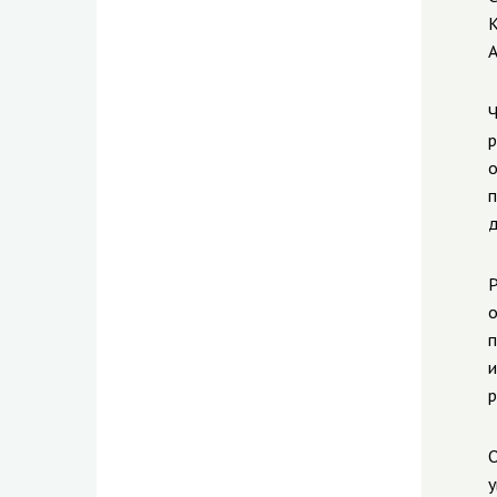
К
А
Ч
р
о
п
д
Р
о
п
и
р
О
у