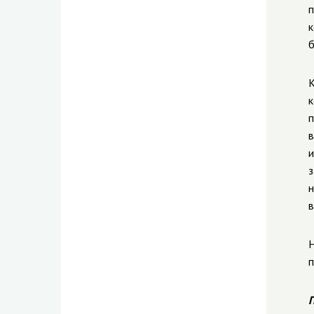
п
к
б
К
к
п
в
и
з
н
в
Н
п
П