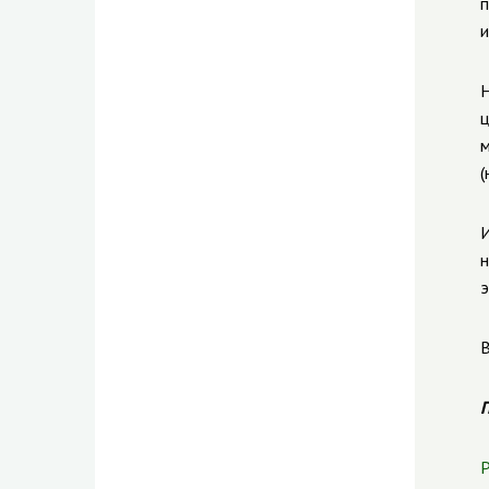
п
и
Н
ц
м
(
И
н
э
В
П
Р