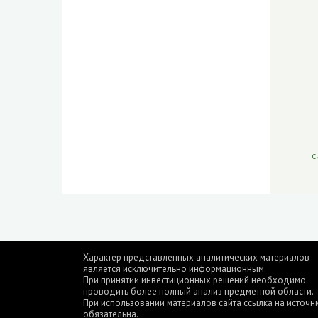
С
Характер представленных аналитических материалов
является исключительно информационным.
При принятии инвестиционных решений необходимо
проводить более полный анализ предметной области.
При использовании материалов сайта ссылка на источн
обязательна.