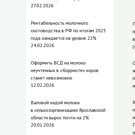
27.02.2026
Рентабельность молочного
П
скотоводства в РФ по итогам 2025
п
года ожидается на уровне 22%
в
24.02.2026
(
Оформить ВСД на молоко
О
неучтенных в «Хорриоте» коров
ж
станет невозможно
п
12.02.2026
и
К
Валовой надой молока
п
в сельхозорганизациях Ярославской
и
области вырос почти на 2%
20.01.2026
П
о