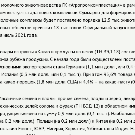
 молочного животноводства ГК «Агропромкомплектация» в рам
омплектует стада новых комплексов. Суммарно для формирован
олочные комплексы будет поставлено порядка 12,5 тыс. живо
овых объектов превысит 18 тыс. голов. Официальный запуск ко
а июль 2021 года.
овары из группы «Какао и продукты из него» (ТН ВЭД 18) сост
з-за рубежа продукции. С начала года были осуществлены поставк
сновными экспортерами стали Германия (1,1 млн долл., или 0,4 тыс.
 Испания (0,3 млн долл., или 0,1 тыс. т). При этом 95,6% това
а какао-порошок (1,8 млн долл. США) и 4,4% — на какао-пасту (0
асличные семена и плоды; прочие семена, плоды и зерно; лекар
ехнических целей; солома и фураж (ТН ВЭД 12) в областном им
родукция ввезена на сумму 0,9 млн долл. (0,3 тыс. т). Наиболь
на 0,2 млн долл.), Польши (на 0,2 млн долл.) и Китая (на 0,2 м
оставил Египет, ЮАР, Нигерия, Хорватия, Узбекистан и Индия. 