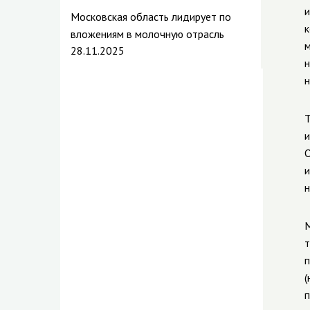
и
Московская область лидирует по
к
вложениям в молочную отрасль
м
28.11.2025
н
н
Т
и
О
и
н
М
т
п
(
п