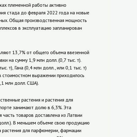
ках племенной работы активно
ия стада до февраля 2022 года на новые
тных. Общая производственная мощность
мплексов в эксплуатацию запланирован
авляют 13,7% от общего объема ввезенной
и на сумму 1,9 млн долл. (0,7 тыс. т).
 т), Гана (0,4 млн долл., или 0,1 тыс. т)
ра в стоимостном выражении приходилось
,1 млн долл. США).
ственные растения и растения для
порте занимают долю в 6,3%. Эта
шая часть товаров доставлена из Латвии
лн долл.). В меньшем объеме свою продукцию
На растения для парфюмерии, фармации