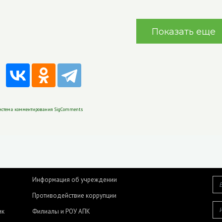
Показать еще
истема комментирования SigComments
Информация об учреждении
Противодействие коррупции
ик
Филиалы и РОУ АПК