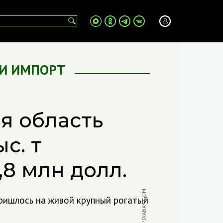
 И ИМПОРТ
ая область
с. т
,8 млн долл.
ФОТО: PIXABAY.COM
ришлось на живой крупный рогатый