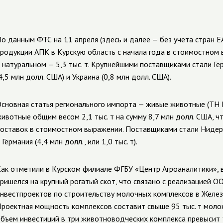
о данным ФТС на 11 апреля (здесь и далее — без учета стран Е
родукции АПК в Курскую область с начала года в стоимостном 
 натуральном — 5,3 тыс. т. Крупнейшими поставщиками стали Ге
4,5 млн долл. США) и Украина (0,8 млн долл. США).
сновная статья регионального импорта — живые животные (ТН 
ивотные общим весом 2,1 тыс. т на сумму 8,7 млн долл. США, ч
оставок в стоимостном выражении. Поставщиками стали Нидерлан
 Германия (4,4 млн долл., или 1,0 тыс. т).
ак отметили в Курском филиале ФГБУ «Центр Агроаналитики», 
ришелся на крупный рогатый скот, что связано с реализацией 
нвестпроектов по строительству молочных комплексов в Желез
роектная мощность комплексов составит свыше 95 тыс. т молока
бъем инвестиций в три животноводческих комплекса превысит 