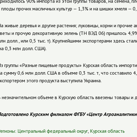
риходилось 90% импорта из этой группы товаров, на семена, пл
 плоды прочих масличных культур — 1,3% и на шишки хмеля — 0
а живые деревья и другие растения; луковицы, корни и прочие 
веты и прочую декоративную зелень (ТН ВЭД 06) пришлось 4,9%
лн долл., или 0,5 тыс. т). Крупнейшими экспортерами здесь стал
на 0,3 млн долл. США).
з группы «Разные пищевые продукты» Курская область импорт
а сумму 0,6 млн долл. США в объеме 0,3 тыс. т, что составило
кспортером этого продукта выступила Украина.
 незначительном объеме в Курскую область ввезены товары и др
одготовлено Курским филиалом ФГБУ «Центр Агроаналитики
егионы:
Центральный федеральный округ
,
Курская область