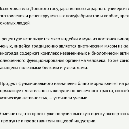
сследователи Донского государственного аграрного университ
зготовления и рецептуру мясных полуфабрикатов и колбас, пре
ожилых людей.
 рецептуре используется мясо индейки и мука из косточек виног
ченых, индейка традиционно является диетическим мясом из-з
инограда содержат комплекс незаменимых и биологически акт
олноценного функционирования организма человека. То же самое
асыщены полезными белками и углеводами.
Продукт функционального назначения благотворно влияет на р
ормализует деятельность желудочно-кишечного тракта, спосо
изическую активность», — уточнили ученые.
тмечается, что проект уже получил высокую оценку экспертов 
 продукте и представители пищевой индустрии.