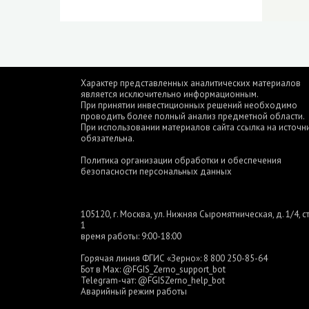
Характер представленных аналитических материалов
является исключительно информационным.
При принятии инвестиционных решений необходимо
проводить более полный анализ предметной области.
При использовании материалов сайта ссылка на источн
обязательна.
Политика организации обработки и обеспечения
безопасности персональных данных
105120, г. Москва, ул. Нижняя Сыромятническая, д. 1/4, ст
1
время работы: 9:00-18:00
Горячая линия ФГИС «Зерно»:
8 800 250-85-64
Бот в Max:
@FGIS_Zerno_support_bot
Telegram-чат:
@FGISZerno_help_bot
Аварийный режим работы