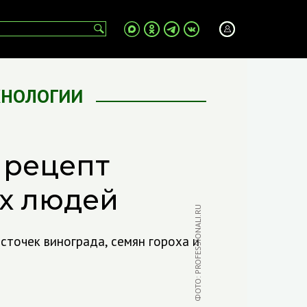
ХНОЛОГИИ
 рецепт
х людей
ФОТО: PROFESSIONALI.RU
осточек винограда, семян гороха и