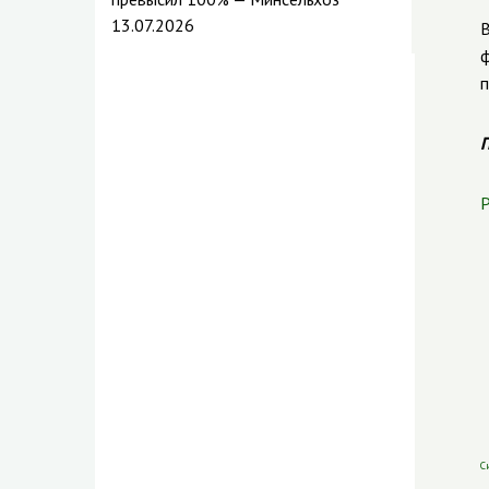
13.07.2026
В
ф
п
П
Р
С