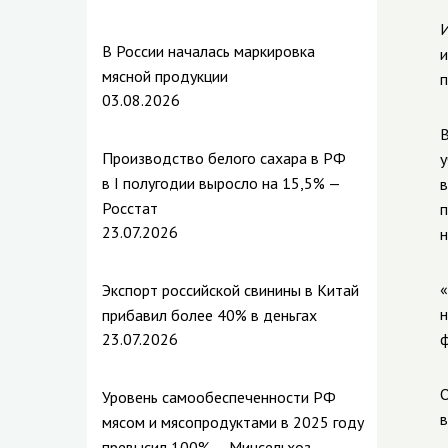
И
В России началась маркировка
и
мясной продукции
п
03.08.2026
В
Производство белого сахара в РФ
у
в I полугодии выросло на 15,5% —
в
Росстат
п
23.07.2026
н
«
Экспорт российской свинины в Китай
н
прибавил более 40% в деньгах
23.07.2026
ф
О
Уровень самообеспеченности РФ
в
мясом и мясопродуктами в 2025 году
превысил 100% — Минсельхоз