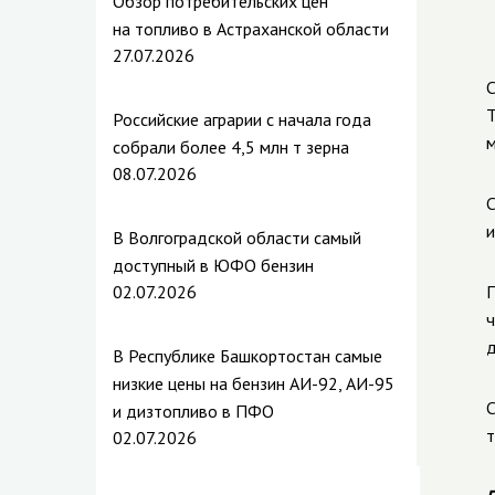
Обзор потребительских цен
на топливо в Астраханской области
27.07.2026
С
Т
Российские аграрии с начала года
м
собрали более 4,5 млн т зерна
08.07.2026
С
и
В Волгоградской области самый
доступный в ЮФО бензин
02.07.2026
П
ч
д
В Республике Башкортостан самые
низкие цены на бензин АИ-92, АИ-95
С
и дизтопливо в ПФО
т
02.07.2026