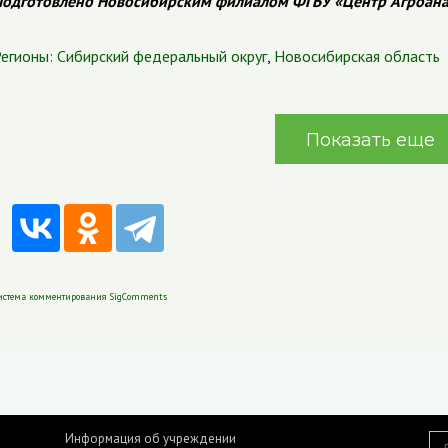
одготовлено Новосибирским филиалом ФГБУ «Центр Агроан
егионы:
Сибирский федеральный округ
,
Новосибирская область
Показать еще
истема комментирования SigComments
Информация об учреждении