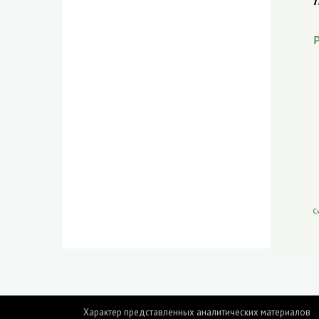
П
Р
С
Характер представленных аналитических материалов