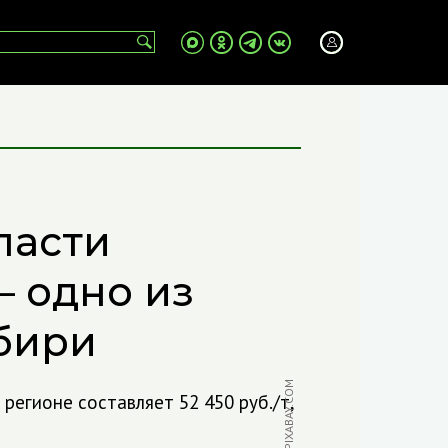
ласти
— одно из
бири
ФОТО: PIXABAY.COM
регионе составляет 52 450 руб./т,