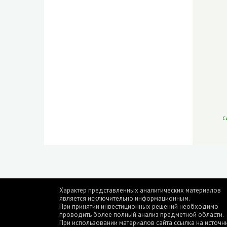
С
Характер представленных аналитических материалов
является исключительно информационным.
При принятии инвестиционных решений необходимо
проводить более полный анализ предметной области.
При использовании материалов сайта ссылка на источн