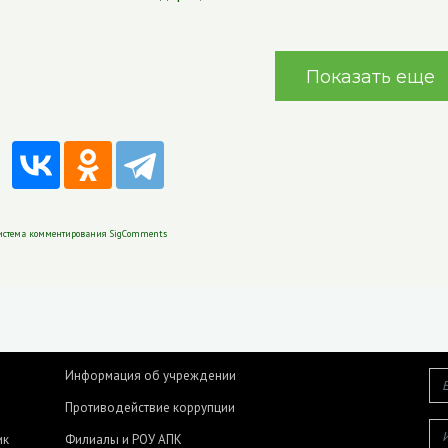
Показать еще
истема комментирования SigComments
Информация об учреждении
Противодействие коррупции
ик
Филиалы и РОУ АПК