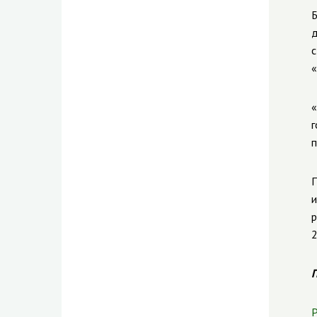
Б
д
с
«
«
г
п
П
и
р
2
П
Р