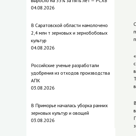
выросло на 33% за пять лет — РСХБ
04.08.2026
С
В Саратовской области намолочено
п
2,4 млн т зерновых и зернобобовых
п
культур
04.08.2026
«
с
Российские ученые разработали
в
удобрения из отходов производства
Т
АПК
в
03.08.2026
В
В Приморье началась уборка ранних
в
зерновых культур и овощей
П
03.08.2026
з