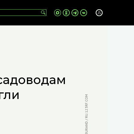
садоводам
гли
ФОТО: BURAND / RU.123RF.COM