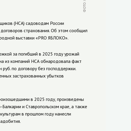
щиков (НСА) садоводам России
м договоров страхования. Об этом сообщил
ародной выставки «PRO ЯБЛОКО».
ржкой за погибший в 2025 году урожай
на из компаний НСА обнародовала факт
 руб. по договору без господдержки.
ченных застрахованных убытков
роизошедшими в 2025 году, произведены
-Балкарии и Ставропольском крае, а также
культурам в прошлом году нанесли
радобития.