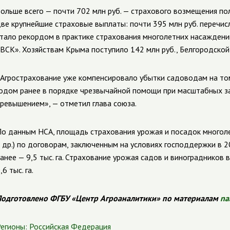
ольше всего — почти 702 млн руб. — страхового возмещения п
ве крупнейшие страховые выплаты: почти 395 млн руб. перечис
тало рекордом в практике страхования многолетних насаждений
ВСК». Хозяйствам Крыма поступило 142 млн руб., Белгородской
Агрострахование уже компенсировало убытки садоводам на то
одом ранее в порядке чрезвычайной помощи при масштабных з
ревышением», — отметил глава союза.
о данным НСА, площадь страхования урожая и посадок многоле
 др.) по договорам, заключенным на условиях господдержки в 20
анее — 9,5 тыс. га. Страхование урожая садов и виноградников
,6 тыс. га.
одготовлено ФГБУ «Центр Агроаналитики» по материалам
na
егионы:
Российская Федерация