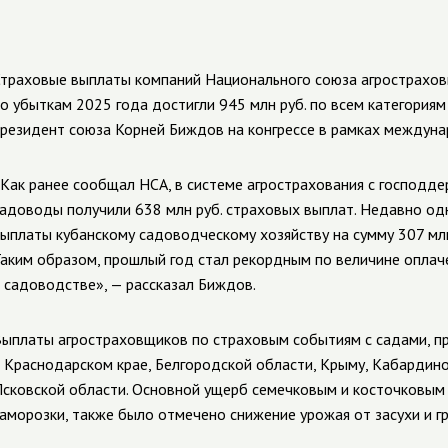
траховые выплаты компаний Национального союза агрострахов
о убыткам 2025 года достигли 945 млн руб. по всем категория
резидент союза Корней Биждов на конгрессе в рамках междун
Как ранее сообщал НСА, в системе агрострахования с господде
адоводы получили 638 млн руб. страховых выплат. Недавно од
ыплаты кубанскому садоводческому хозяйству на сумму 307 млн
аким образом, прошлый год стал рекордным по величине опла
 садоводстве», — рассказал Биждов.
ыплаты агростраховщиков по страховым событиям с садами, п
 Краснодарском крае, Белгородской области, Крыму, Кабардино
сковской области. Основной ущерб семечковым и косточковым 
аморозки, также было отмечено снижение урожая от засухи и г