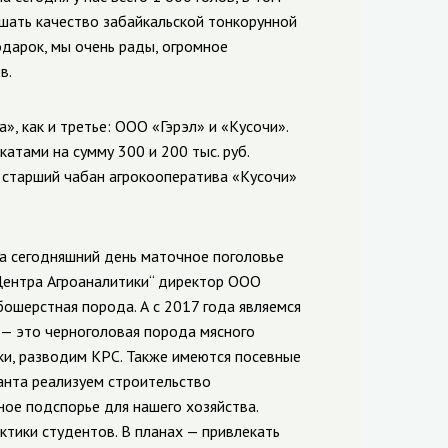
чшать качество забайкальской тонкорунной
одарок, мы очень рады, огромное
в.
», как и третье: ООО «Гэрэл» и «Кусочи».
атами на сумму 300 и 200 тыс. руб.
 старший чабан агрокооператива «Кусочи»
а сегодняшний день маточное поголовье
„Центра Агроаналитики“ директор ООО
бошерстная порода. А с 2017 года являемся
 — это черноголовая порода мясного
ки, разводим КРС. Также имеются посевные
анта реализуем строительство
ое подспорье для нашего хозяйства.
тики студентов. В планах — привлекать