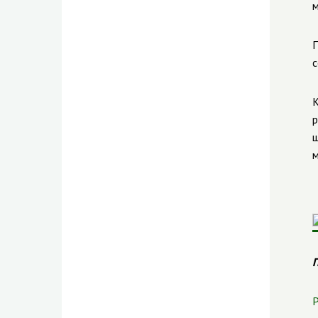
м
П
с
К
р
ш
м
П
Р