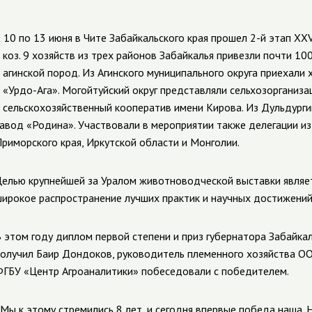
 10 по 13 июня в Чите Забайкальского края прошел 2-й этап X
 коз. 9 хозяйств из трех районов Забайкалья привезли почти 100
 агинской пород. Из Агинского муниципального округа приехали 
 «Урдо-Ага». Могойтуйский округ представляли сельхозорганиза
 сельскохозяйственный кооператив имени Кирова. Из Дульдурги
авод «Родина». Участвовали в мероприятии также делегации из р
риморского края, Иркутской области и Монголии.
елью крупнейшей за Уралом животноводческой выставки являет
ирокое распространение лучших практик и научных достижений
 этом году диплом первой степени и приз губернатора Забайка
получил
Баир Дондоков, руководитель племенного хозяйства
О
ГБУ «Центр Агроаналитики» побеседовали с победителем.
Мы к этому стремились 8 лет, и сегодня впервые победа наша. На