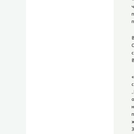
ч
п
п
В
О
с
В
«
с
„
о
н
п
ж
З