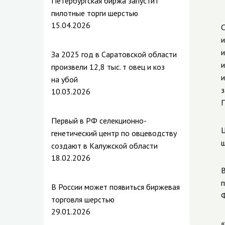
Петербургская биржа запустит
пилотные торги шерстью
15.04.2026
С
и
и
За 2025 год в Саратовской области
и
произвели 12,8 тыс. т овец и коз
и
на убой
з
10.03.2026
П
Первый в РФ селекционно-
Ц
генетический центр по овцеводству
ш
создают в Калужской области
18.02.2026
В
В России может появиться биржевая
Ф
торговля шерстью
29.01.2026
«