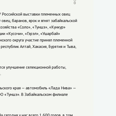
XV Российской выставки племенных овец
 овец, баранов, ярок и ягнят забайкальской
хозяйства «Соло», «Туншэ», «Кункур»
ции «Кусочи», «Гэрэл», «Ушарбай»
нского округа участие принял племенной
еспублик Алтай, Хакасия, Бурятия и Тыва,
ся улучшение селекционной работы,
.
льского края — автомобиль «Лада Нива» —
ОО
«
Туншэ
»
. В Забайкальском филиале
 сегодня у нас всего 1 600 голов, в том