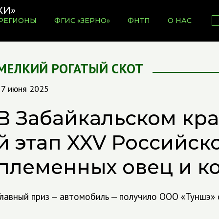
РЕГИОНЫ
ФГИС «ЗЕРНО»
ФНТП
О НАС
МЕЛКИЙ РОГАТЫЙ СКОТ
17 июня 2025
В Забайкальском кра
й этап XXV Российск
племенных овец и к
Главный приз — автомобиль — получило ООО «Туншэ» 