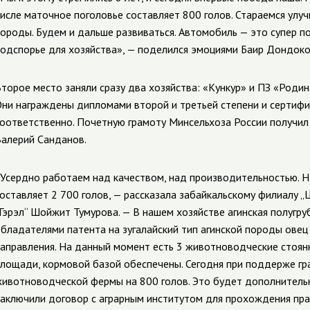
исле маточное поголовье составляет 800 голов. Стараемся улу
ороды. Будем и дальше развиваться. Автомобиль — это супер п
одспорье для хозяйства», — поделился эмоциями
Баир Дондоко
торое место заняли сразу два хозяйства: «Кункур» и ПЗ «Родина
ни награждены дипломами второй и третьей степени и сертифик
оответственно. Почетную грамоту Минсельхоза России получил
алерий Санданов.
Усердно работаем над качеством, над производительностью. Н
оставляет 2 700 голов, — рассказала забайкальскому филиалу 
Гэрэл“
Шойжит Тумурова.
—
В нашем хозяйстве агинская полугру
бладателями патента на зугалайский тип агинской породы овец
аправления. На данный момент есть 3 животноводческие стоян
лощади, кормовой базой обеспечены. Сегодня при поддерже гр
ивотноводческой фермы на 800 голов. Это будет дополнительн
аключили договор с аграрным институтом для прохождения прак