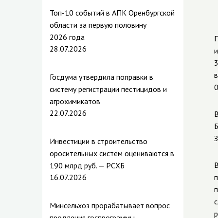
Топ-10 событий в АПК Оренбургской
области за первую половину
2026 года
П
28.07.2026
и
3
в
Госдума утвердила поправки в
0
систему регистрации пестицидов и
агрохимикатов
22.07.2026
В
Б
З
Инвестиции в строительство
оросительных систем оцениваются в
В
190 млрд руб. — РСХБ
16.07.2026
п
п
с
Минсельхоз прорабатывает вопрос
р
продления госпрограммы