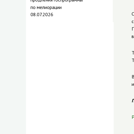
по мелиорации
С
08.07.2026
с
П
в
Т
Т
В
и
П
Р