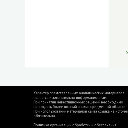
С
Характер представленных аналитических материалов
является исключительно информационным.
При принятии инвестиционных решений необходимо
проводить более полный анализ предметной области.
При использовании материалов сайта ссылка на источн
обязательна.
Политика организации обработки и обеспечения