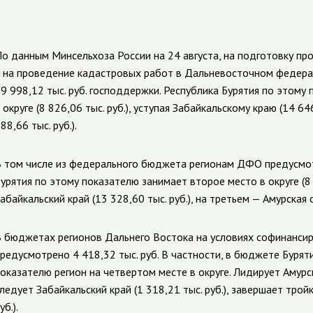
о данным Минсельхоза России на 24 августа, на
подготовку пр
 на проведение кадастровых работ в
Дальневосточном федерал
9 998,12 тыс. руб. господдержки. Республика Бурятия по этому
 округе (8 826,06 тыс. руб.), уступая Забайкальскому краю (14 64
88,66 тыс. руб.).
 том числе из федерального бюджета регионам ДФО предусмотр
урятия по этому показателю занимает второе место в округе (8 
абайкальский край (13 328,60 тыс. руб.), на третьем — Амурская о
 бюджетах регионов Дальнего Востока на условиях софинанси
редусмотрено 4 418,32 тыс. руб. В частности, в бюджете
Бурят
оказателю регион на четвертом месте в округе. Лидирует Амурска
ледует Забайкальский край (1 318,21 тыс. руб.), завершает трой
уб.).