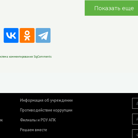
Показать еще
истема комментирования SigComments
Информация об учреждении
Противодействие коррупции
ик
Филиалы и РОУ АПК
Решаем вместе