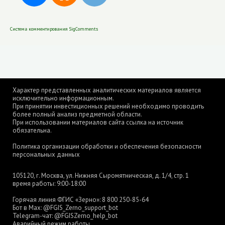
Система комментирования SigComments
Характер представленных аналитических материалов является
исключительно информационным.
При принятии инвестиционных решений необходимо проводить
более полный анализ предметной области.
При использовании материалов сайта ссылка на источник
обязательна.
Политика организации обработки и обеспечения безопасности
персональных данных
105120, г. Москва, ул. Нижняя Сыромятническая, д. 1/4, стр. 1
время работы: 9:00-18:00
Горячая линия ФГИС «Зерно»:
8 800 250-85-64
Бот в Max:
@FGIS_Zerno_support_bot
Telegram-чат:
@FGISZerno_help_bot
Аварийный режим работы