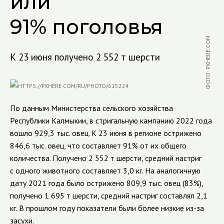
или
91% поголовья
ФОТО: PXHERE.COM
К 23 июня получено 2 552 т шерсти
По данным Министерства сельского хозяйства
Республики Калмыкии, в стригальную кампанию 2022 года
вошло 929,3 тыс. овец. К 23 июня в регионе острижено
846,6 тыс. овец, что составляет 91% от их общего
количества. Получено 2 552 т шерсти, средний настриг
с одного животного составляет
3,0
кг.
На аналогичную
дату 2021 года было острижено
809,9 тыс. овец (83%),
получено 1 695 т шерсти, средний настриг составлял 2,1
кг. В прошлом году показатели были более низкие из-за
засухи.