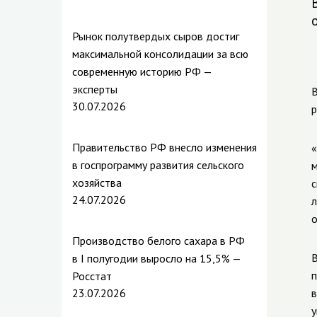
Рынок полутвердых сыров достиг
максимальной консолидации за всю
современную историю РФ —
эксперты
В
30.07.2026
р
Правительство РФ внесло изменения
«
в госпрограмму развития сельского
м
хозяйства
с
24.07.2026
л
о
Производство белого сахара в РФ
В
в I полугодии выросло на 15,5% —
п
Росстат
23.07.2026
в
у