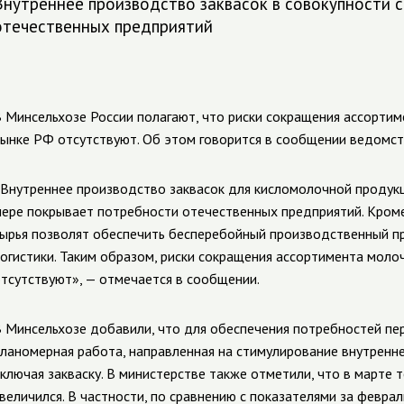
Внутреннее производство заквасок в совокупности 
отечественных предприятий
 Минсельхозе России полагают, что риски сокращения ассорти
ынке РФ отсутствуют. Об этом говорится в сообщении ведомст
Внутреннее производство заквасок для кисломолочной продукц
ере покрывает потребности отечественных предприятий. Кроме
ырья позволят обеспечить бесперебойный производственный пр
огистики. Таким образом, риски сокращения ассортимента моло
тсутствуют», — отмечается в сообщении.
 Минсельхозе добавили, что для обеспечения потребностей п
ланомерная работа, направленная на стимулирование внутренн
ключая закваску. В министерстве также отметили, что в марте 
величился. В частности, по сравнению с показателями за февра