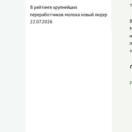
т
В рейтинге крупнейших
переработчиков молока новый лидер
В
22.07.2026
М
и
л
з
П
Р