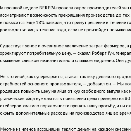
а прошлой неделе BFREPA провела опрос производителей яиц 
ассматривают возможность прекращения производства до тех по
е повысится. Еще 18% заявили, что примут решение в течение го
роизводство яиц в течение года, если не произойдет повышение
Существует явное и очевидное увеличение затрат фермеров, а
орректируют потребительную цену, — сказал Роберт Гуч, генер
овышение слишком незначительно и слишком медленно. Они душ
Не кто иной, как супермаркеты, ставят тактику дешевого прод
отребностей основного производителя, — добавил он. — Мы по
родавцов повысить цену на яйца от кур свободного выгула как
рганические яйца нуждаются в повышении цены примерно на 80 
етейлеров хватило порядочности принять нашу просьбу, и ни од
окрыть дополнительные расходы на производство яиц во время 
Многие из членов ассоциации теряют деньги на каждом снесенн