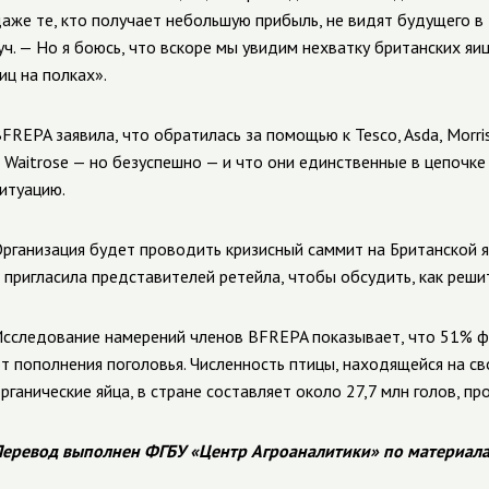
аже те, кто получает небольшую прибыль, не видят будущего в
уч. — Но я боюсь, что вскоре мы увидим нехватку британских яи
иц на полках».
FREPA заявила, что обратилась за помощью к Tesco, Asda, Morrisons
 Waitrose — но безуспешно — и что они единственные в цепочке
итуацию.
рганизация будет проводить кризисный саммит на Британской я
 пригласила представителей ретейла, чтобы обсудить, как реши
сследование намерений членов BFREPA показывает, что 51% 
т пополнения поголовья. Численность птицы, находящейся на с
рганические яйца, в стране составляет около 27,7 млн голов, пр
еревод выполнен ФГБУ «Центр Агроаналитики» по материал