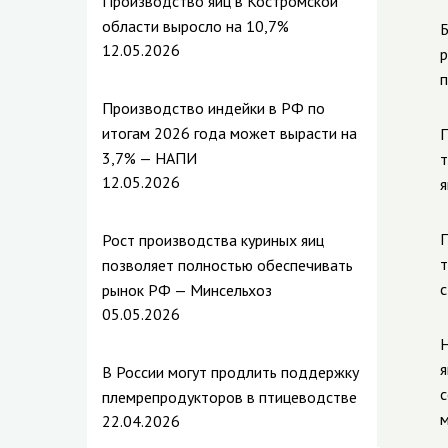
Производство яиц в Костромской
области выросло на 10,7%
Б
12.05.2026
р
п
Производство индейки в РФ по
итогам 2026 года может вырасти на
П
3,7% — НАПИ
т
12.05.2026
я
П
Рост производства куриных яиц
т
позволяет полностью обеспечивать
с
рынок РФ — Минсельхоз
05.05.2026
Н
я
В России могут продлить поддержку
с
племрепродукторов в птицеводстве
м
22.04.2026