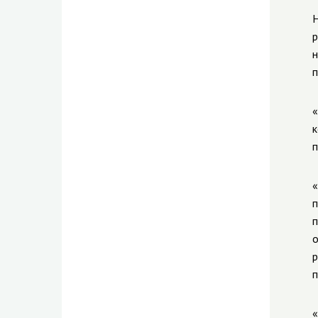
Н
р
н
п
«
к
п
«
п
п
о
р
п
«