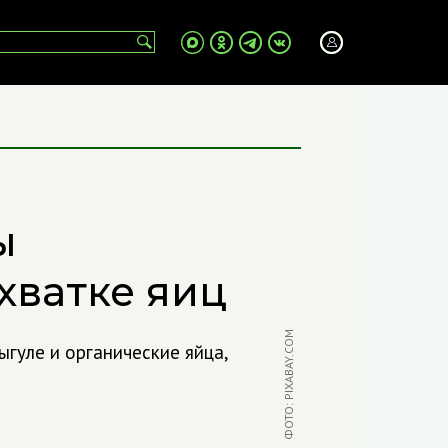
ы
хватке яиц
ФОТО: PIXABAY.COM
гуле и органические яйца,