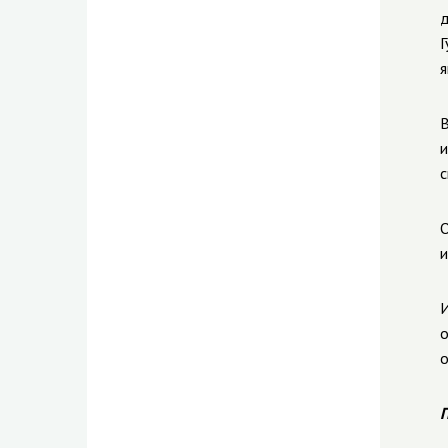
д
Г
я
B
и
с
О
и
И
о
о
П