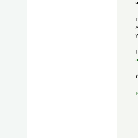
и
П
А
у
Н
а
П
Р