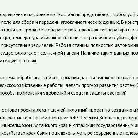
овременные цифровые метеостанции представляют собой устро
 поле для сбора и передачи агроклиматических данных. В конс
атчики контроля метеопараметров, таких как температура и вл
етра, температура и влажность почвы на различной глубине, ф
 присутствия вредителей. Работа станции полностью автономна
существляются от солнечной панели.
Наличие таких данных поз
итуации на полях.
истема обработки этой информации даст возможность наиболе
ельскохозяйственные работы, делать прогноз развития растен
пособы применения удобрений и средств защиты растений.
 основе проекта лежит другой пилотный проект по созданию ц
олевых метеостанций компании «ЭР-Телеком Холдинг», реализо
 Минсельхозом Алтайского края и Алтайским государственным а
 хозяйствах края были подключены четыре современные полевы