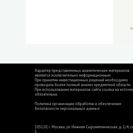
С
Характер представленных аналитических материалов
является исключительно информационным.
При принятии инвестиционных решений необходимо
проводить более полный анализ предметной области.
При использовании материалов сайта ссылка на источн
обязательна.
Политика организации обработки и обеспечения
безопасности персональных данных
105120, г. Москва, ул. Нижняя Сыромятническая, д. 1/4, ст
1