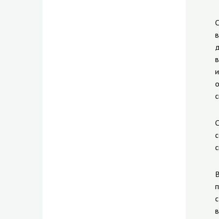
С
в
д
в
и
о
с
С
с
с
В
п
с
в