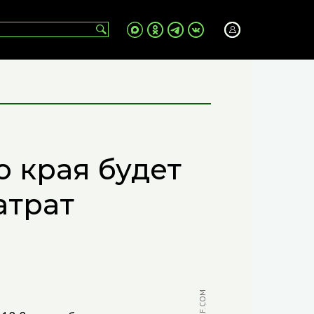
 края будет
атрат