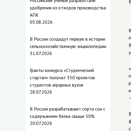
Российские ученые разработали
удобрения из отходов производства
АПК
03.08.2026
В
п
В России создадут первую в истории
В
сельскохозяйственную энциклопедию
у
31.07.2026
«
Гранты конкурса «Студенческий
п
стартап» получат 350 проектов
р
студентов аграрных вузов
и
28.07.2026
В России разрабатывают сорта сои с
В
содержанием белка свыше 50%
ф
20.07.2026
с