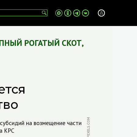
ПНЫЙ РОГАТЫЙ СКОТ
,
ется
тво
ФОТО: PEXELS.COM
. субсидий на возмещение части
а КРС