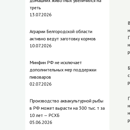
домашних животных увеличился на
треть
13.07.2026
В
н
Аграрии Белгородской области
П
активно ведут заготовку кормов
н
10.07.2026
р
Минфин РФ не исключает
Б
дополнительных мер поддержки
с
пивоваров
р
02.07.2026
П
Производство аквакультурной рыбы
н
в РФ может вырасти на 300 тыс. т за
н
10 лет — РСХБ
р
05.06.2026