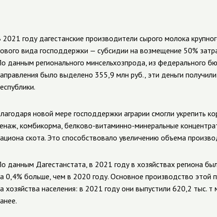
 2021 году дагестанские производители сырого молока крупног
ового вида господдержки — субсидии на возмещение 50% затрат
о данным регионального минсельхозпрода, из федерального б
аправления было выделено 355,9 млн руб., эти деньги получил
еспублики.
лагодаря новой мере господдержки аграрии смогли укрепить ко
енаж, комбикорма, белково-витаминно-минеральные концентра
ациона скота. Это способствовало увеличению объема произво
о данным Дагестанстата, в 2021 году в хозяйствах региона бы
а 0,4% больше, чем в 2020 году. Основное производство этой 
а хозяйства населения: в 2021 году они выпустили 620,2 тыс. т
анее.