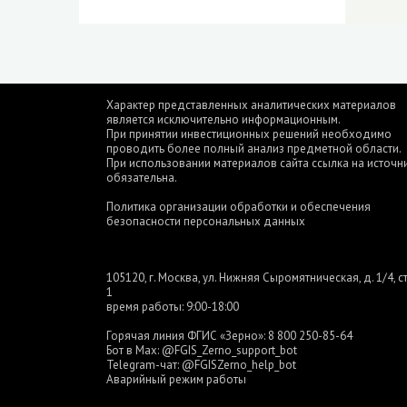
Характер представленных аналитических материалов
является исключительно информационным.
При принятии инвестиционных решений необходимо
проводить более полный анализ предметной области.
При использовании материалов сайта ссылка на источн
обязательна.
Политика организации обработки и обеспечения
безопасности персональных данных
105120, г. Москва, ул. Нижняя Сыромятническая, д. 1/4, ст
1
время работы: 9:00-18:00
Горячая линия ФГИС «Зерно»:
8 800 250-85-64
Бот в Max:
@FGIS_Zerno_support_bot
Telegram-чат:
@FGISZerno_help_bot
Аварийный режим работы