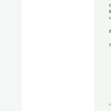
О
б
с
П
Р
С