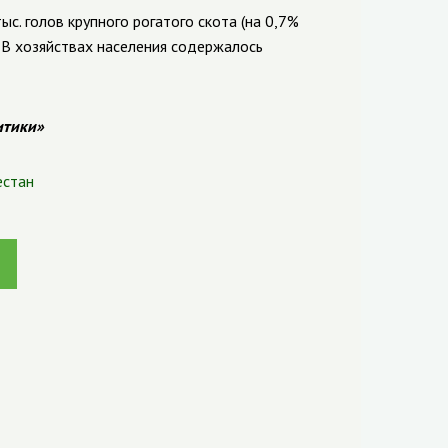
с. голов крупного рогатого скота (на 0,7%
ы. В хозяйствах населения содержалось
итики»
естан