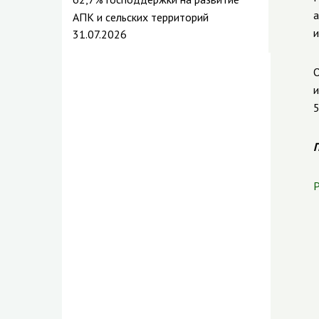
а
АПК и сельских территорий
и
31.07.2026
О
и
5
П
Р