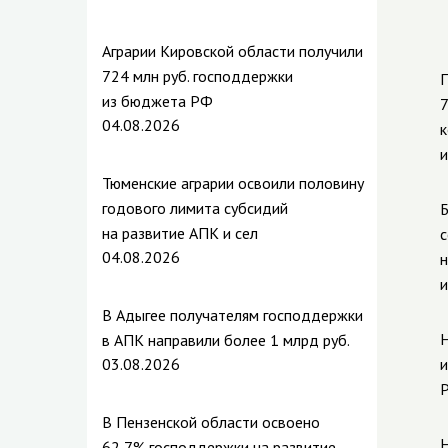
Аграрии Кировской области получили
724 млн руб. господдержки
П
из бюджета РФ
7
04.08.2026
к
и
Тюменские аграрии освоили половину
годового лимита субсидий
Б
на развитие АПК и сел
с
04.08.2026
н
и
В Адыгее получателям господдержки
Н
в АПК направили более 1 млрд руб.
03.08.2026
и
Р
В Пензенской области освоено
Н
62,7% господдержки на развитие