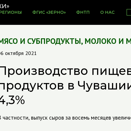
РЕГИОНЫ
ФГИС «ЗЕРНО»
ФНТП
О НАС
МЯСО И СУБПРОДУКТЫ
,
МОЛОКО И 
06 октября 2021
Производство пище
продуктов в Чуваши
4,3%
В частности, выпуск сыров за восемь месяцев увелич