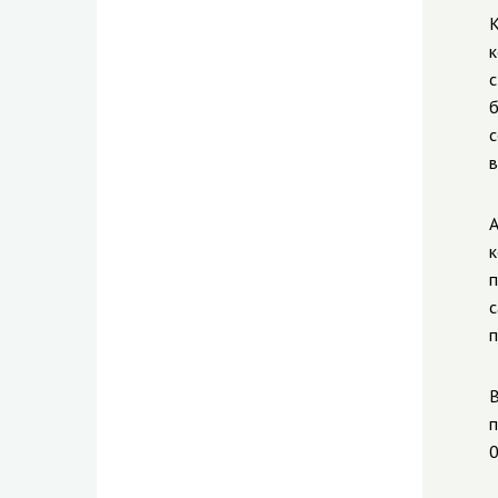
К
к
с
б
с
в
к
п
с
п
В
п
0