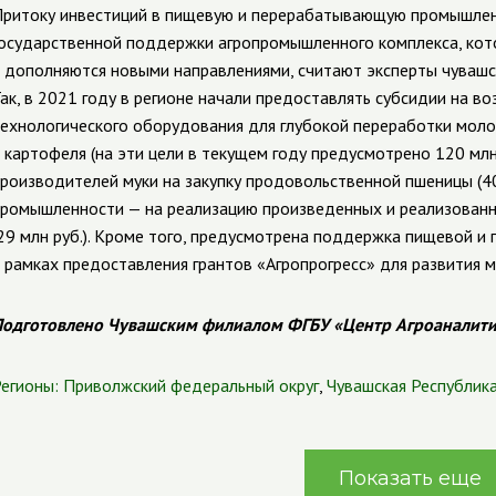
ритоку инвестиций в пищевую и перерабатывающую промышлен
осударственной поддержки агропромышленного комплекса, ко
 дополняются новыми направлениями, считают эксперты чувашс
ак, в 2021 году в регионе начали предоставлять субсидии на в
ехнологического оборудования для глубокой переработки моло
 картофеля (на эти цели в текущем году предусмотрено 120 млн 
роизводителей муки на закупку продовольственной пшеницы (40
ромышленности — на реализацию произведенных и реализованн
29 млн руб.). Кроме того, предусмотрена поддержка пищевой
 рамках предоставления грантов «Агропрогресс» для развития 
одготовлено Чувашским филиалом ФГБУ «Центр Агроаналит
егионы:
Приволжский федеральный округ
,
Чувашская Республик
Показать еще