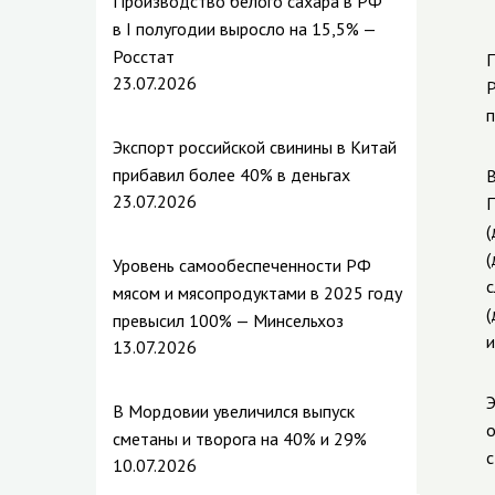
Производство белого сахара в РФ
в I полугодии выросло на 15,5% —
Росстат
П
23.07.2026
Р
п
Экспорт российской свинины в Китай
прибавил более 40% в деньгах
В
23.07.2026
П
(
(
Уровень самообеспеченности РФ
с
мясом и мясопродуктами в 2025 году
(
превысил 100% — Минсельхоз
и
13.07.2026
Э
В Мордовии увеличился выпуск
о
сметаны и творога на 40% и 29%
с
10.07.2026