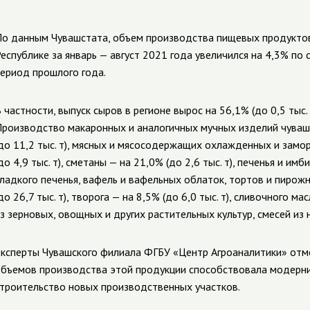
о данным Чувашстата, объем производства пищевых продуктов
еспублике за январь — август 2021 года увеличился на 4,3% по
ериод прошлого года.
 частности, выпуск сыров в регионе вырос на 56,1% (до 0,5 тыс. 
роизводство макаронных и аналогичных мучных изделий чуваш
до 11,2 тыс. т), мясных и мясосодержащих охлажденных и зам
до 4,9 тыс. т), сметаны — на 21,0% (до 2,6 тыс. т), печенья и и
ладкого печенья, вафель и вафельных облаток, тортов и пирож
до 26,7 тыс. т), творога — на 8,5% (до 6,0 тыс. т), сливочного мас
з зерновых, овощных и других растительных культур, смесей из ни
ксперты Чувашского филиала ФГБУ «Центр Агроаналитики» отм
бъемов производства этой продукции способствовала модерни
троительство новых производственных участков.