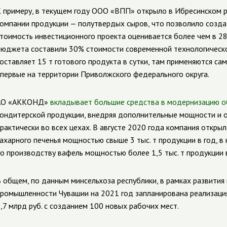
 примеру, в текущем году
ООО «ВПП»
открыло в Ибресинском р
омпании продукции — полутвердых сыров, что позволило созда
тоимость инвестиционного проекта оценивается более чем в 282
юджета составили 30% стоимости современной технологическо
оставляет 15 т готового продукта в сутки, там применяются с
первые на территории Приволжского федерального округа.
АО «АККОНД»
вкладывает большие средства в модернизацию 
ондитерской продукции, внедряя дополнительные мощности и о
рактически во всех цехах. В августе 2020 года компания откр
ахарного печенья мощностью свыше 3 тыс. т продукции в год, в
о производству вафель мощностью более 1,5 тыс. т продукции в
 общем, по данным минсельхоза республики, в рамках развити
ромышленности Чувашии на 2021 год запланирована реализация
,7 млрд руб. с созданием 100 новых рабочих мест.