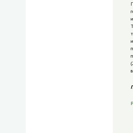
П
г
и
Т
т
и
п
п
(
в
П
Р