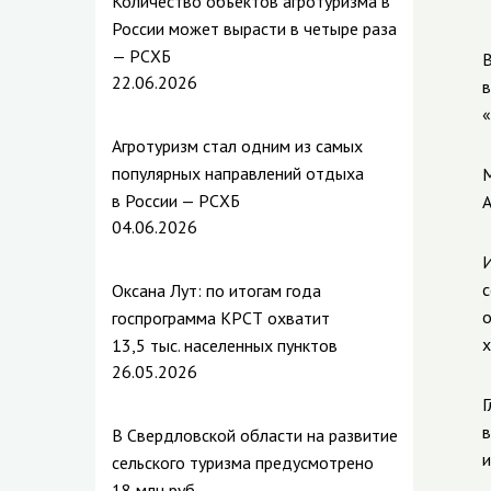
Количество объектов агротуризма в
России может вырасти в четыре раза
— РСХБ
В
22.06.2026
в
«
Агротуризм стал одним из самых
популярных направлений отдыха
М
в России — РСХБ
А
04.06.2026
И
с
Оксана Лут: по итогам года
о
госпрограмма КРСТ охватит
х
13,5 тыс. населенных пунктов
26.05.2026
Г
в
В Свердловской области на развитие
и
сельского туризма предусмотрено
18 млн руб.