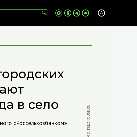
городских
вают
а в село
ФОТО: KELOHOUSE.RU
нного «Россельхозбанком»