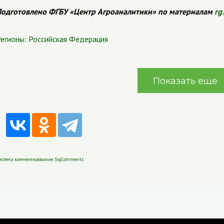
одготовлено ФГБУ «Центр Агроаналитики» по материалам
rg
егионы:
Российская Федерация
Показать еще
истема комментирования SigComments