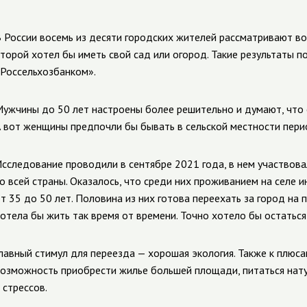
 России восемь из десяти городских жителей рассматривают в
торой хотел бы иметь свой сад или огород. Такие результаты 
Россельхозбанком».
ужчины до 50 лет настроены более решительно и думают, что ес
 вот женщины предпочли бы бывать в сельской местности пери
сследование проводили в сентябре 2021 года, в нем участвова
о всей страны. Оказалось, что среди них проживанием на селе 
т 35 до 50 лет. Половина из них готова переехать за город на
отела бы жить так время от времени. Точно хотело бы остатьс
лавный стимул для переезда — хорошая экология. Также к плюс
озможность приобрести жилье большей площади, питаться нату
 стрессов.