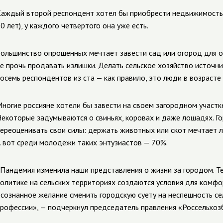
аждый второй респондент хотел бы приобрести недвижимость 
0 лет), у каждого четвертого она уже есть.
ольшинство опрошенных мечтает завести сад или огород для о
е прочь продавать излишки. Делать сельское хозяйство источ
осемь респондентов из ста — как правило, это люди в возрасте
ногие россияне хотели бы завести на своем загородном участке
екоторые задумываются о свиньях, коровах и даже лошадях. Г
ереоценивать свои силы: держать животных или скот мечтает л
 вот среди молодежи таких энтузиастов — 70%.
Пандемия изменила наши представления о жизни за городом. Т
олитике на сельских территориях создаются условия для комфо
сознанное желание сменить городскую суету на неспешность сел
рофессии», — подчеркнул председатель правления «Россельхоз