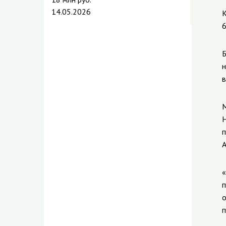
14.05.2026
К
6
Б
н
в
М
Н
п
А
«
п
о
п