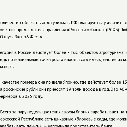
оличество объектов агротуризма в РФ планируется увеличить д
оветник председателя правления «Россельхозбанка» (РСХБ) Лю
Отпуск Экспо&Фест».
егодня в России действует более 7 тыс. объектов агротуризма. 
едь потенциальные точки роста находятся в идеях, многие из к
ксперт.
 качестве примера она привела Японию, где действует более 13
а российские рубли они приносят 19 трлн дохода в год. Это 4
ермеров в 2025 году.
Всего за пару недель цветения сакуры Япония зарабатывает на 
еркесской Республике есть шикарные яблоневые сады, где мож
арабатывать деньги», — напомнила представитель банка.