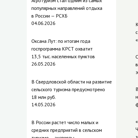
Агротуризм стал одним из самых
популярных направлений отдыха
в России — РСХБ
04.06.2026
К
с
«
Оксана Лут: по итогам года
госпрограмма КРСТ охватит
13,5 тыс. населенных пунктов
С
26.05.2026
в
э
В Свердловской области на развитие
В
сельского туризма предусмотрено
н
18 млн руб.
14.05.2026
ф
«
В России растет число малых и
Ч
средних предприятий в сельском
з
туризме — эксперты