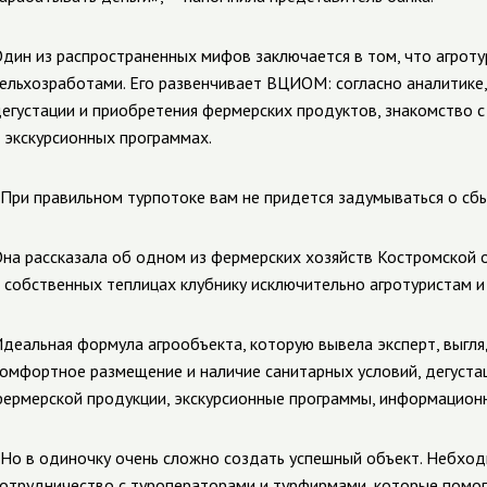
дин из распространенных мифов заключается в том, что агроту
ельхозработами. Его развенчивает ВЦИОМ: согласно аналитике,
егустации и приобретения фермерских продуктов, знакомство с
 экскурсионных программах.
При правильном турпотоке вам не придется задумываться о сбы
на рассказала об одном из фермерских хозяйств Костромской 
 собственных теплицах клубнику исключительно агротуристам и 
деальная формула агрообъекта, которую вывела эксперт, выгля
омфортное размещение и наличие санитарных условий, дегуста
ермерской продукции, экскурсионные программы, информацион
Но в одиночку очень сложно создать успешный объект. Небход
отрудничество с туроператорами и турфирмами, которые помогл