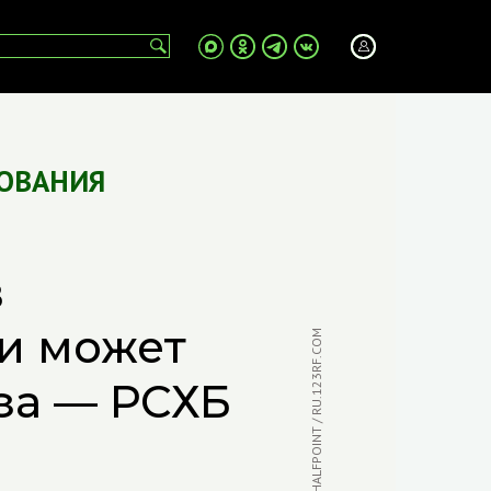
ОВАНИЯ
в
ии может
ФОТО: HALFPOINT / RU.123RF.COM
за — РСХБ