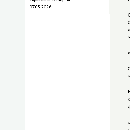
07.05.2026
О
с
д
в
«
О
в
И
к
ф
«
с