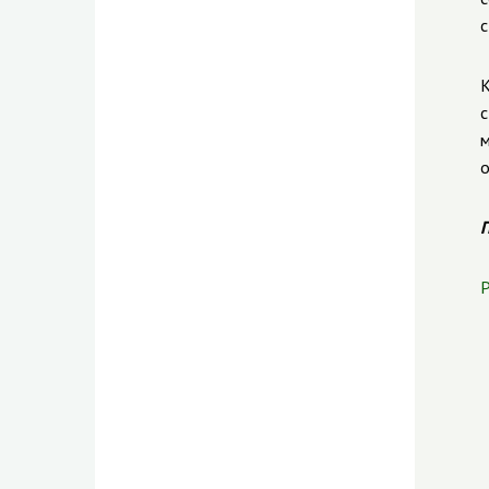
с
К
с
м
о
П
Р