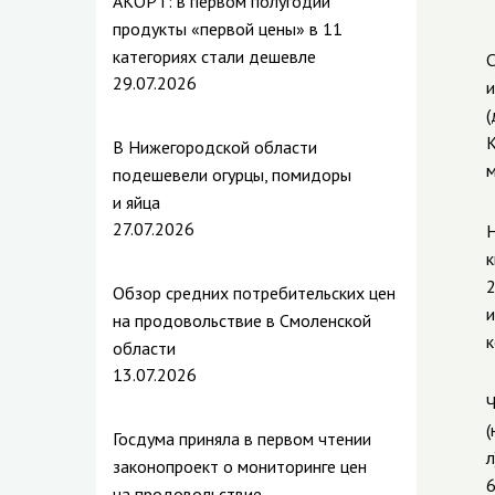
АКОРТ: в первом полугодии
продукты «первой цены» в 11
категориях стали дешевле
С
29.07.2026
и
(
К
В Нижегородской области
м
подешевели огурцы, помидоры
и яйца
27.07.2026
Н
к
2
Обзор средних потребительских цен
и
на продовольствие в Смоленской
к
области
13.07.2026
Ч
(
Госдума приняла в первом чтении
л
законопроект о мониторинге цен
6
на продовольствие