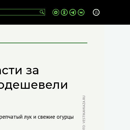
сти за
одешевели
ФОТО: VESTIKAVKAZA.RU
репчатый лук и свежие огурцы