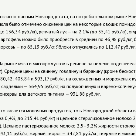
огласно данным Новгородстата, на потребительском рынке Нов
юля было отмечено снижение цен на некоторые овощи: помидо
до 136,34 руб./кг), репчатый лук — на 2,1% (до 35,41 руб./кг), огу
артофель можно было приобрести в среднем по 46,48 руб./кг, б
орковь — по 65,13 руб./кг. Яблоки отпускались по 112,47 руб./кг.
а рынке мяса и мясопродуктов в регионе за неделю подешевела 
г). Средние цены на свинину, говядину и баранину (кроме беско
80,42; 403,84 и 593,17 руб./кг, на охлажденных и мороженых кур
 сардельки — 364,95 руб./кг, на полукопченую и
варено-копчену
онсервы для детского питания — 931,88 руб./кг.
то касается молочных продуктов, то в Новгородской области 
на 0,4%, до 215,41 руб./кг) и цельное стерилизованное молоко 2
). Цельное пастеризованное молоко 2,5–3,2% жирности стоило 
43,11 руб./кг, жирный творог — 342,81 руб./кг, твердые и мягкие