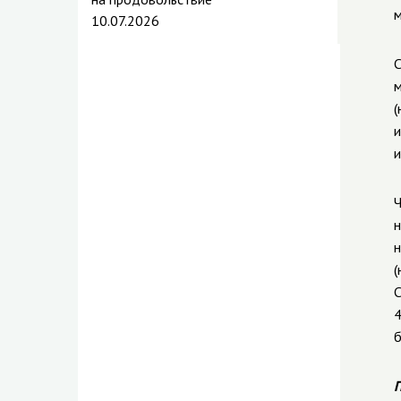
м
10.07.2026
С
м
(
и
и
Ч
н
н
(
С
4
б
П