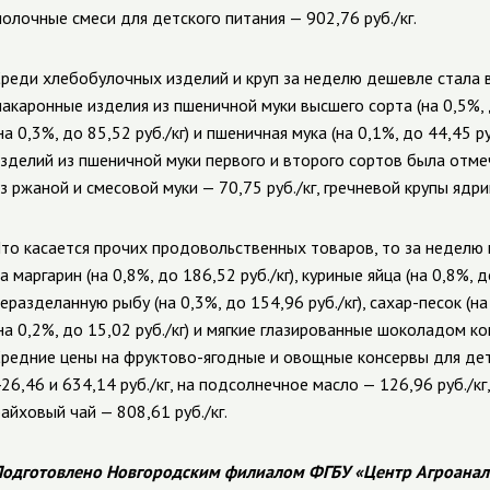
олочные смеси для детского питания — 902,76 руб./кг.
реди хлебобулочных изделий и круп за неделю дешевле стала ве
акаронные изделия из пшеничной муки высшего сорта (на 0,5%, 
на 0,3%, до 85,52 руб./кг) и пшеничная мука (на 0,1%, до 44,45 р
зделий из пшеничной муки первого и второго сортов была отмече
з ржаной и смесовой муки — 70,75 руб./кг, гречневой крупы ядриц
то касается прочих продовольственных товаров, то за неделю 
а маргарин (на 0,8%, до 186,52 руб./кг), куриные яйца (на 0,8%, 
еразделанную рыбу (на 0,3%, до 154,96 руб./кг),
сахар-песок
(на
на 0,2%, до 15,02 руб./кг) и мягкие глазированные шоколадом кон
редние цены на
фруктово-ягодные
и овощные консервы для дет
26,46 и 634,14 руб./кг, на подсолнечное масло — 126,96 руб./кг,
айховый чай — 808,61 руб./кг.
одготовлено Новгородским филиалом ФГБУ «Центр Агроанал