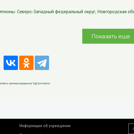
егионы:
Северо-Западный федеральный округ
,
Новгородская об
Показать еще
истема комментирования SigComments
Информация об учреждении