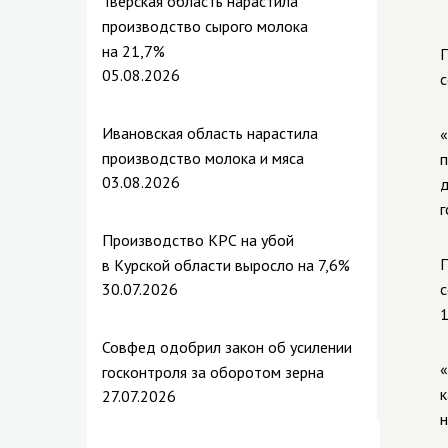
Тверская область нарастила
производство сырого молока
на 21,7%
П
05.08.2026
с
Ивановская область нарастила
«
производство молока и мяса
п
03.08.2026
д
г
Производство КРС на убой
П
в Курской области выросло на 7,6%
30.07.2026
с
1
Совфед одобрил закон об усилении
«
госконтроля за оборотом зерна
к
27.07.2026
н