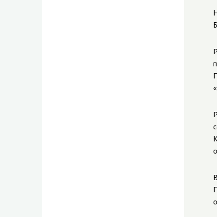
Н
Б
Р
п
П
«
Р
с
К
о
В
П
о