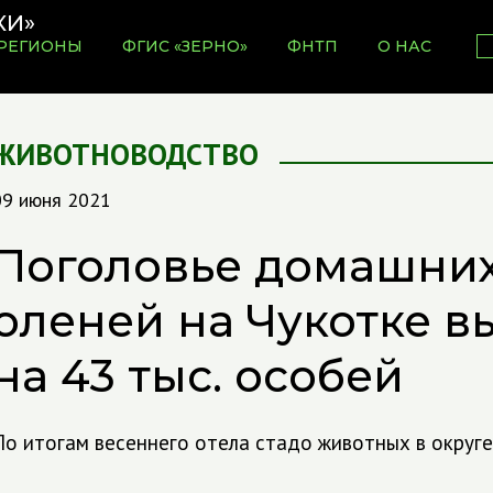
РЕГИОНЫ
ФГИС «ЗЕРНО»
ФНТП
О НАС
ЖИВОТНОВОДСТВО
09 июня 2021
Поголовье домашних
оленей на Чукотке в
на 43 тыс. особей
По итогам весеннего отела стадо животных в округе