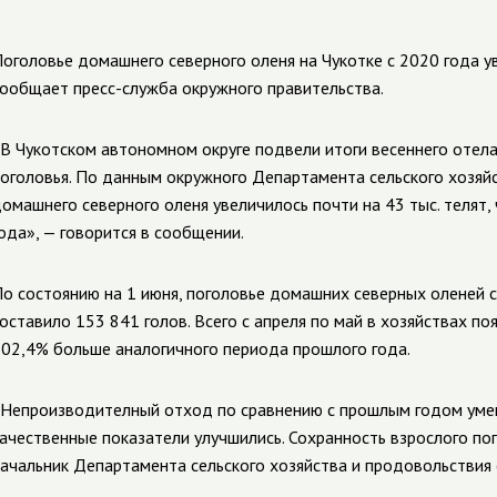
оголовье домашнего северного оленя на Чукотке с 2020 года ув
ообщает пресс-служба окружного правительства.
В Чукотском автономном округе подвели итоги весеннего отела
оголовья. По данным окружного Департамента сельского хозяйс
омашнего северного оленя увеличилось почти на 43 тыс. телят
ода», — говорится в сообщении.
о состоянию на 1 июня, поголовье домашних северных оленей
оставило 153 841 голов. Всего с апреля по май в хозяйствах поя
02,4% больше аналогичного периода прошлого года.
Непроизводителный отход по сравнению с прошлым годом умень
ачественные показатели улучшились. Сохранность взрослого по
ачальник Департамента сельского хозяйства и продовольствия 