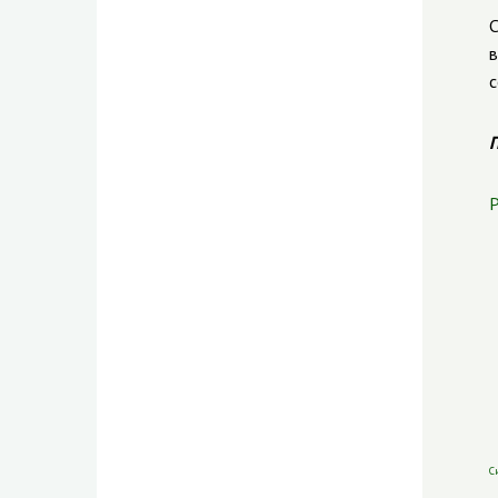
С
в
с
П
Р
С