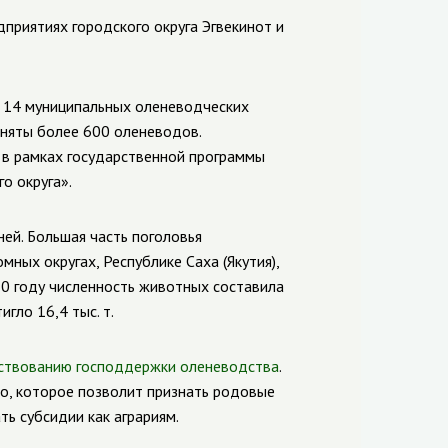
приятиях городского округа Эгвекинот и
 14 муниципальных оленеводческих
заняты более 600 оленеводов.
 в рамках государственной программы
о округа».
ней
. Большая часть поголовья
ных округах, Республике Саха (Якутия),
20 году численность животных составила
гло 16,4 тыс. т.
ствованию господдержки оленеводства
.
о, которое позволит признать родовые
ь субсидии как аграриям.