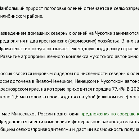
аибольший прирост поголовья оленей отмечается в сельхозпред
илибинском районе.
азведением домашних северных оленей на Чукотке занимаются
редприятия и два крестьянских (фермерских) хозяйства. В них 
равительство округа оказывает ежегодную поддержку отрасли
Развитие агропромышленного комплекса Чукотского автономног
оссия является мировым лидером по численности северных
оле
осредоточена в Ямало-Ненецком, Ненецком и Чукотском автоном
расноярском крае, на которые приходится порядка 77,4%. В 20
коло 1,6 млн голов, а производство на убой (в живом весе) дости
 мае Минсельхоз России подготовил
предложения по совершен
редлагается внести изменения в федеральное законодательств
бщины сельхозпроизводителями и даст им возможность получат