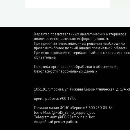
Характер представленных аналитических материалов
является исключительно информационным.
При принятии инвестиционных решений необходимо
проводить более полный анализ предметной области.
При использовании материалов сайта ссылка на источн
обязательна.
Политика организации обработки и обеспечения
безопасности персональных данных
105120, г. Москва, ул. Нижняя Сыромятническая, д. 1/4, ст
1
время работы: 9:00-18:00
Горячая линия ФГИС «Зерно»:
8 800 250-85-64
Бот в Max:
@FGIS_Zerno_support_bot
Telegram-чат:
@FGISZerno_help_bot
Аварийный режим работы