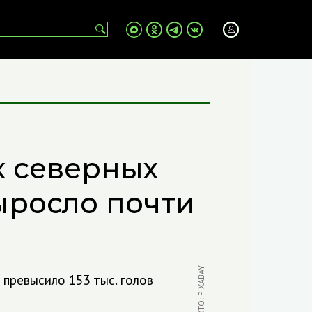
 северных
ыросло почти
ФОТО: PIXABAY
 превысило 153 тыс. голов