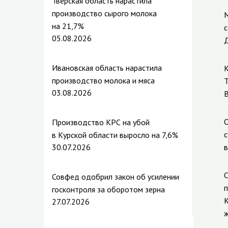
Тверская область нарастила
производство сырого молока
М
на 21,7%
с
05.08.2026
Д
Ивановская область нарастила
К
производство молока и мяса
Т
03.08.2026
В
О
Производство КРС на убой
с
в Курской области выросло на 7,6%
30.07.2026
в
С
Совфед одобрил закон об усилении
п
госконтроля за оборотом зерна
К
27.07.2026
ж