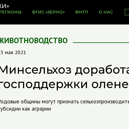
РЕГИОНЫ
ФГИС «ЗЕРНО»
ФНТП
О НАС
ЖИВОТНОВОДСТВО
25 мая 2021
Минсельхоз доработ
господдержки олене
Родовые общины могут признать сельхозпроизводите
субсидии как аграрии