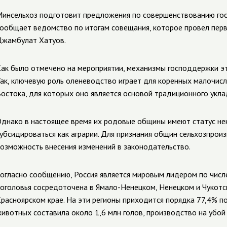
инсельхоз подготовит предложения по совершенствованию го
ообщает ведомство по итогам совещания, которое провел перв
жамбулат Хатуов.
ак было отмечено на мероприятии, механизмы господдержки э
ак, ключевую роль оленеводство играет для коренных малочисл
остока, для которых оно является основой традиционного укла
днако в настоящее время их родовые общины имеют статус нек
убсидироваться как аграрии. Для признания общин сельхозпро
озможность внесения изменений в законодательство.
огласно сообщению, Россия является мировым лидером по числе
оголовья сосредоточена в Ямало-Ненецком, Ненецком и Чукотск
расноярском крае. На эти регионы приходится порядка 77,4% по
ивотных составила около 1,6 млн голов, производство на убой (