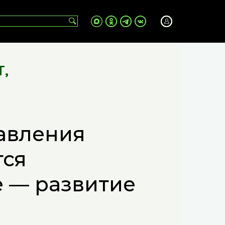
Т
,
равления
тся
 — развитие