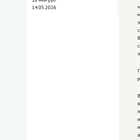
«
14.05.2026
м
э
с
б
с
э
П
р
В
я
п
и
и
а