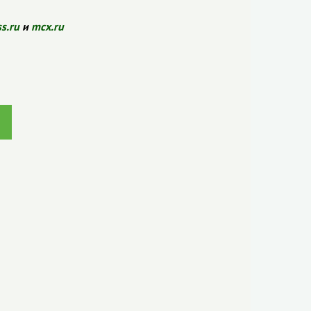
ss.ru
и
mcx.ru