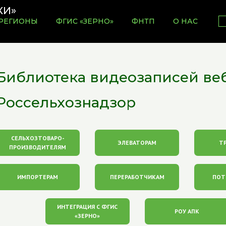
РЕГИОНЫ
ФГИС «ЗЕРНО»
ФНТП
О НАС
Библиотека видеозаписей ве
Россельхознадзор
СЕЛЬХОЗТОВАРО-
ЭЛЕВАТОРАМ
Т
ПРОИЗВОДИТЕЛЯМ
ИМПОРТЕРАМ
ПЕРЕРАБОТЧИКАМ
ПОТ
ИНТЕГРАЦИЯ С ФГИС
РОУ АПК
«ЗЕРНО»