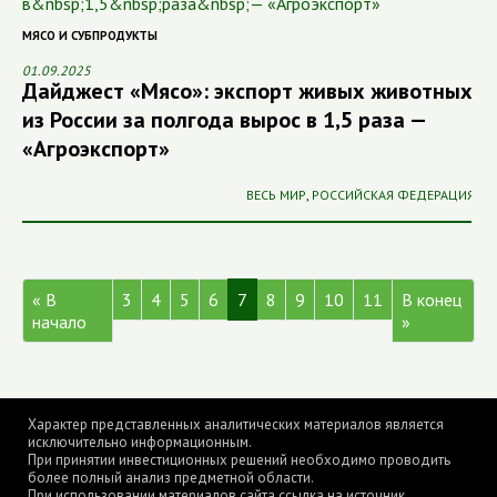
МЯСО И СУБПРОДУКТЫ
01.09.2025
Дайджест «Мясо»: экспорт живых животных
из России за полгода вырос в 1,5 раза —
«Агроэкспорт»
ВЕСЬ МИР
,
РОССИЙСКАЯ ФЕДЕРАЦИЯ
« В
3
4
5
6
7
8
9
10
11
В конец
начало
»
Характер представленных аналитических материалов является
исключительно информационным.
При принятии инвестиционных решений необходимо проводить
более полный анализ предметной области.
При использовании материалов сайта ссылка на источник