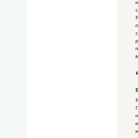
н
с
Р
п
с
р
п
в
И
Р
П
п
и
и