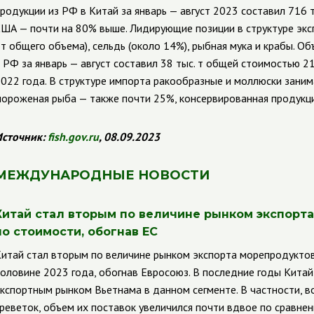
родукции из РФ в Китай за январь — август 2023 составил 716 
ША — почти на 80% выше. Лидирующие позиции в структуре экс
т общего объема), сельдь (около 14%), рыбная мука и крабы. О
 РФ за январь — август составил 38 тыс. т общей стоимостью 
022 года. В структуре импорта ракообразные и моллюски зани
ороженая рыба — также почти 25%, консервированная продукци
сточник:
fish.gov.ru
, 08.09.2023
МЕЖДУНАРОДНЫЕ НОВОСТИ
Китай стал вторым по величине рынком экспорт
по стоимости, обогнав ЕС
итай стал вторым по величине рынком экспорта морепродукто
оловине 2023 года, обогнав Евросоюз. В последние годы Китай
кспортным рынком Вьетнама в данном сегменте.
В частности, 
реветок, объем их поставок увеличился почти вдвое по сравне