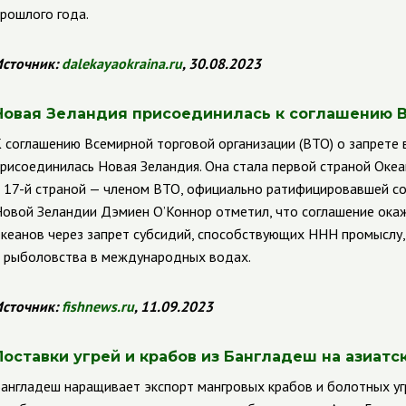
рошлого года.
сточник:
dalekayaokraina.ru
, 30.08.2023
Новая Зеландия присоединилась к соглашению 
 соглашению Всемирной торговой организации (ВТО) о запрете
рисоединилась Новая Зеландия. Она стала первой страной Оке
 17-й страной — членом ВТО, официально ратифицировавшей со
овой Зеландии Дэмиен О’Коннор отметил, что соглашение окаж
кеанов через запрет субсидий, способствующих ННН промыслу
 рыболовства в международных водах.
сточник:
fishnews.ru
, 11.09.2023
Поставки угрей и крабов из Бангладеш на азиат
англадеш наращивает экспорт мангровых крабов и болотных уг