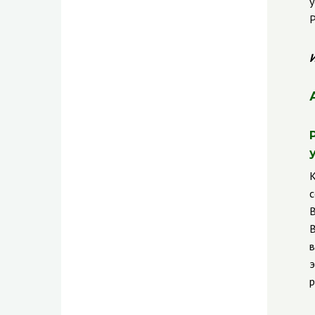
у
Р
И
К
с
В
В
в
э
р