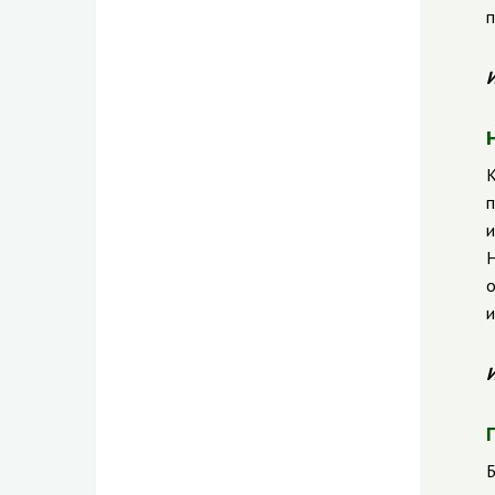
п
И
К
п
и
Н
о
и
И
Б