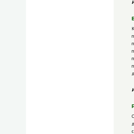
И
К
п
п
п
п
п
д
И
О
д
с