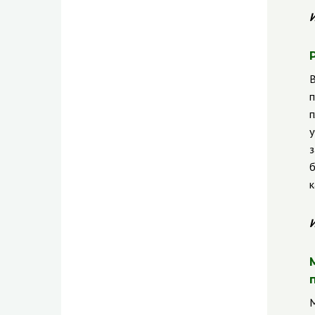
И
В
п
п
у
з
б
к
И
М