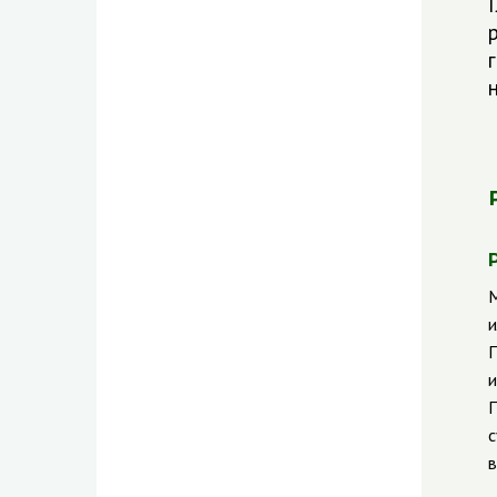
М
и
П
и
П
с
в