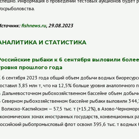
спешно. Информация о проведении тестовых аукционов будет 
осрыболовства.
сточник:
fishnews.ru
, 29.08.2023
АНАЛИТИКА И СТАТИСТИКА
Российские рыбаки к 6 сентября выловили более 
уровня прошлого года
 6 сентября 2023 года общий объем добычи водных биоресурс
оставил 3,85 млн т, что на 12,5% больше уровня аналогичного 
 Дальневосточном рыбохозяйственном бассейне объем добычи у
 Северном рыбохозяйственном бассейне рыбаки выловили 344,3 ты
 Волжско-Каспийском — 57,5 тыс. т (+15,2%), в Азово-Черноморс
кономических зонах иностранных государств, конвенционных р
оссийский рыбопромысловый флот освоил 395,6 тыс. т водных б