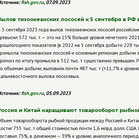
сточник:
fish.gov.ru
, 07.09.2023
Вылов тихоокеанских лососей к 5 сентября в РФ в
 5 сентября 2023 года вылов тихоокеанских лососей российск
ревысил 572 тыс. т — это на 15% больше уровня нечетного 2021
рошлогоднего показателя (в 2022 на 5 сентября добыто 229 тыс
ромысла тихоокеанских лососей и основным регионам добычи з
рогноз по итогу промысла в 512 тыс. т существенно превышен.
о объемам добычи, выловили почти 487 тыс. т (+11,7% к уровню
альневосточного вылова лососевых.
сточник:
fish.gov.ru
, 05.09.2023
Россия и Китай наращивают товарооборот рыбно
бъем товарооборота рыбной продукции между Россией и Китаем
остиг 755 тыс. т общей стоимостью почти 1,6 млрд долл. США.
оставил 75%, в денежном — 39% к уровню аналогичного период