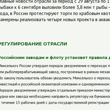
Главные новости отрасли за период с 29 августа по 
рыбаки к 6 сентября выловили более 3,8 млн т рыбы
года, в России протестируют торги по крабовым кво
намерены реализовать четыре новых проекта в аквак
РЕГУЛИРОВАНИЕ ОТРАСЛИ
Российским заводам и флоту установят правила 
инсельхоз России утвердил порядок уведомления о переходе 
ли рыбоперерабатывающий завод, построенные в рамках механи
о закону пользователь обязан уведомить Минсельхоз о перехо
нвестиций к российской лизинговой компании и одновременном 
орядок уведомления утвержден отдельным приказом министерс
удна или завода необходимо направить регулятору на бумажно
 течение 15 рабочих дней с даты государственной регистрации