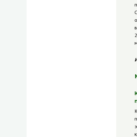
п
С
о
в
2
м
И
К
п
э
к