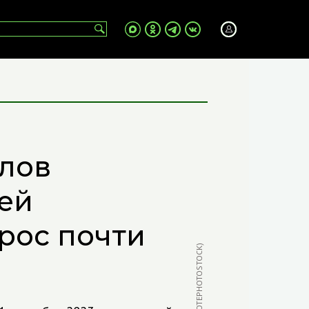
ылов
ей
ырос почти