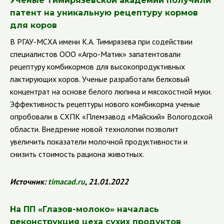
Ученые Тимирязевской академии получили
патент на уникальную рецептуру кормов
для коров
В
РГАУ-МСХА имени К.А. Тимирязева при содействии
специалистов ООО «Агро-Матик» запатентовали
рецептуру комбикормов для высокопродуктивных
лактирующих коров. Ученые разработали белковый
концентрат на основе белого люпина и мясокостной муки.
Эффективность рецептуры нового комбикорма ученые
опробовали в СХПК «Племзавод «Майский» Вологодской
области. Внедрение новой технологии позволит
увеличить показатели молочной продуктивности и
снизить стоимость рациона животных.
Источник:
timacad
.
ru
, 21.01.2022
На ПП
«Глазов-молоко» началась
реконструкция цеха сухих продуктов